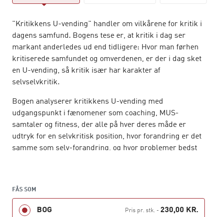
"Kritikkens U-vending" handler om vilkårene for kritik i
dagens samfund. Bogens tese er, at kritik i dag ser
markant anderledes ud end tidligere: Hvor man førhen
kritiserede samfundet og omverdenen, er der i dag sket
en U-vending, så kritik især har karakter af
selvselvkritik.
Bogen analyserer kritikkens U-vending med
udgangspunkt i fænomener som coaching, MUS-
samtaler og fitness, der alle på hver deres måde er
udtryk for en selvkritisk position, hvor forandring er det
samme som selv-forandring, og hvor problemer bedst
kan løse sved, at man forbedrer sig selv nærmere end
omverdenen.
FÅS SOM
BOG
230,00 KR.
Pris pr. stk.
-