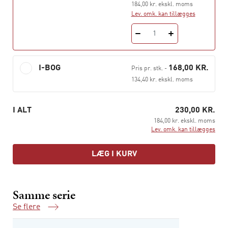
184,00 kr. ekskl. moms
Lev. omk. kan tillægges
1
I-BOG
168,00 KR.
Pris pr. stk.
-
134,40 kr. ekskl. moms
I ALT
230,00 KR.
184,00 kr. ekskl. moms
Lev. omk. kan tillægges
LÆG I KURV
Samme serie
Se flere
Samme serie