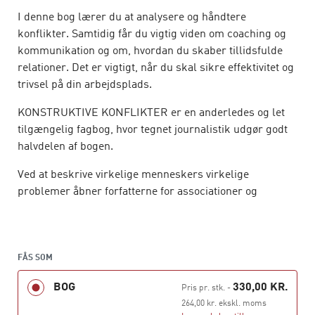
I denne bog lærer du at analysere og håndtere
konflikter. Samtidig får du vigtig viden om coaching og
kommunikation og om, hvordan du skaber tillidsfulde
relationer. Det er vigtigt, når du skal sikre effektivitet og
trivsel på din arbejdsplads.
KONSTRUKTIVE KONFLIKTER er en anderledes og let
tilgængelig fagbog, hvor tegnet journalistik udgør godt
halvdelen af bogen.
Ved at beskrive virkelige menneskers virkelige
problemer åbner forfatterne for associationer og
refleksioner, der supplerer teorien og gør læringen
lettere og sjovere. Derudover er der en podcast, som
angriber bogens temaer på en ny måde.
FÅS SOM
KONSTRUKTIVE KONFLIKTER dækker pensum på faget
BOG
330,00 KR.
’Coaching og konflikthåndtering’ på
Pris pr. stk.
-
akademiuddannelsen i ledelse, men kan bruges af alle,
264,00 kr. ekskl. moms