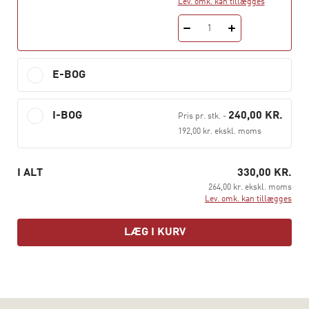
Lev. omk. kan tillægges
der gerne vil blive bedre til at håndtere konflikter på
jobbet.
1
E-BOG
I-BOG
240,00 KR.
Pris pr. stk.
-
192,00 kr. ekskl. moms
I ALT
330,00 KR.
264,00 kr. ekskl. moms
Lev. omk. kan tillægges
LÆG I KURV