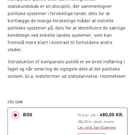
statskundskab er en disciplin, der sammenligner
politiske systemer i forskellige lande, dels for at
kortlægge de mange forskellige måder at indrette
politiske systemer på, dels for at identificere de særlige
kendetegn ved enkelte landes systemer, som kan
fremstå mere klart i kontrast til forholdene andre
steder.
Introduktion til komparativ politik
er en bred indføring i
faget og når omkring de vigtigste dele af det politiske
system, bl.a. statsformer og statsdannelse, regimetyper,
politiske institutioner såsom valgsystemer, parlamenter
og politiske partier, politisk adfærd i både formel og
uformel forstand, andre politiske institutioner som
FÅS SOM
medier og interesseorganisationer samt
demokratiseringsprocesser og autokratier. De
BOG
480,00 KR.
Pris pr. stk.
-
forskellige temaer konkretiseres igennem en række
384,00 kr. ekskl. moms
cases fra forskellige lande.
Lev. omk. kan tillægges