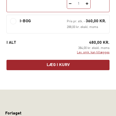
Bogen er redigeret af Julie Hassing Nielsen (KU),
1
Michael Seeberg (SDU) og Jakob Tolstrup (AU) og har
bidrag fra en række forskere på tværs af de danske
I-BOG
360,00 KR.
Pris pr. stk.
-
statskundskabsmiljøer.
288,00 kr. ekskl. moms
I ALT
480,00 KR.
384,00 kr. ekskl. moms
Lev. omk. kan tillægges
LÆG I KURV
Forlaget