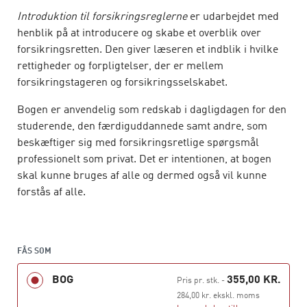
Introduktion til forsikringsreglerne
er udarbejdet med
henblik på at introducere og skabe et overblik over
forsikringsretten. Den giver læseren et indblik i hvilke
rettigheder og forpligtelser, der er mellem
forsikringstageren og forsikringsselskabet.
Bogen er anvendelig som redskab i dagligdagen for den
studerende, den færdiguddannede samt andre, som
beskæftiger sig med forsikringsretlige spørgsmål
professionelt som privat. Det er intentionen, at bogen
skal kunne bruges af alle og dermed også vil kunne
forstås af alle.
Materialet i bogen bygger på materiale fra
Forsikringsoplysningen, Ankenævnet for Forsikring
samt fra nævns- og retspraksis.
FÅS SOM
BOG
355,00 KR.
Pris pr. stk.
-
284,00 kr. ekskl. moms