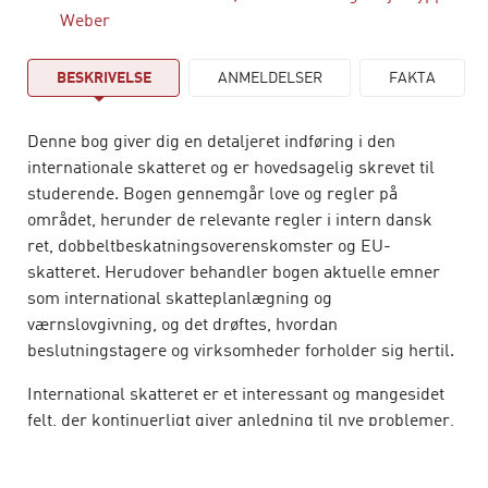
Weber
BESKRIVELSE
ANMELDELSER
FAKTA
Denne bog giver dig en detaljeret indføring i den
internationale skatteret og er hovedsagelig skrevet til
studerende. Bogen gennemgår love og regler på
området, herunder de relevante regler i intern dansk
ret, dobbeltbeskatningsoverenskomster og EU-
skatteret. Herudover behandler bogen aktuelle emner
som international skatteplanlægning og
værnslovgivning, og det drøftes, hvordan
beslutningstagere og virksomheder forholder sig hertil.
International skatteret er et interessant og mangesidet
felt, der kontinuerligt giver anledning til nye problemer,
diskussioner og løsninger i krydsfeltet mellem jura,
økonomi, politik og forretning. Feltet er yderligere