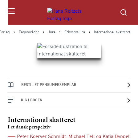
Søg
Forlag
Fagområder
Jura
Erhvervsjura
International skatteret
BESTIL ET PENSUMEKSEMPLAR
KIG I BOGEN
International skatteret
I et dansk perspektiv
Peter Koerver Schmidt
,
Michael Tell
og
Katja Dyppel