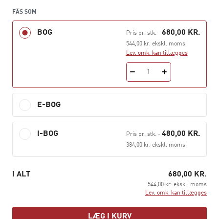
kompliceret af, at den internationale skatteret ikke er
FÅS SOM
repræsenteret ved ét sammenhængende regelsæt. I
stedet er der tale om en felt, hvor forskellige landes
BOG
680,00 KR.
Pris pr. stk.
-
lovgivning og internationale regler virker i et
544,00 kr. ekskl. moms
kompliceret system.
Lev. omk. kan tillægges
Peter Koerver Schmidt, Michael Tell og Katja Dyppel
1
Weber er alle ansat ved Copenhagen Business School og
CORIT Advisory P/S.
E-BOG
I-BOG
480,00 KR.
Pris pr. stk.
-
384,00 kr. ekskl. moms
I ALT
680,00 KR.
544,00 kr. ekskl. moms
Lev. omk. kan tillægges
LÆG I KURV