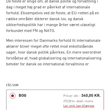
De fleste er enige om, at dansk politik og forvaltning i
dag i meget høj grad er påvirket af internationale
forhold. Eksempelvis ved de fleste, at EU-retten på en
række områder dikterer dansk lov, og dansk
sikkerhedspolitik har i mange årtier været uløseligt
forbundet med FN og NATO.
Men interessen for Danmarks forhold til internationale
aktører bliver meget ofte rettet mod enkeltstående
sager, hvor dansk politik påvirkes. En mere overordnet
forståelse af, hvad globalisering og internationalisering
betyder for dansk og international forvaltning er
imidlertid ofte fraværende. Det er et problem, fordi de
emner, der studeres – som EU-rettens påvirkning af
dansk lov – meget ofte selv hænger nært sammen med
FÅS SOM
globale forhold. Eksempelvis er Europa selv påvirket af
bredere internationale strømninger.
BOG
340,00 KR.
Pris pr. stk.
-
Denne bog giver en systematisk fremstilling af forholdet
272,00 kr. ekskl. moms
mellem danske, europæiske og globale aktører og
Lev. omk. kan tillægges