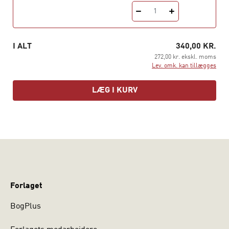
strukturer. Der sættes fokus på, hvad international
1
styring indebærer, hvilke internationale aktører der
påvirker dansk politik og forvaltning samt deres
indbyrdes relationer. Desuden diskuteres forholdet
I ALT
340,00 KR.
mellem demokrati og global styring. Bogen udfylder et
272,00 kr. ekskl. moms
hul i dansk forvaltningslitteratur, som ofte har haft en
Lev. omk. kan tillægges
tendens til at se bort fra den internationale dimension af
forvaltningen. Martin Marcussen er professor i
LÆG I KURV
international forvaltning ved Institut for Statskundskab,
Københavns Universitet.
Forlaget
BogPlus