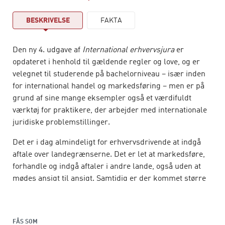
BESKRIVELSE
FAKTA
Den ny 4. udgave af
International erhvervsjura
er
opdateret i henhold til gældende regler og love, og er
velegnet til studerende på bachelorniveau – især inden
for international handel og markedsføring – men er på
grund af sine mange eksempler også et værdifuldt
værktøj for praktikere, der arbejder med internationale
juridiske problemstillinger.
Det er i dag almindeligt for erhvervsdrivende at indgå
aftale over landegrænserne. Det er let at markedsføre,
forhandle og indgå aftaler i andre lande, også uden at
mødes ansigt til ansigt. Samtidig er der kommet større
fokus på forsyningskæden, så indsigt i transportforhold
er mere vigtig end nogensinde.
Bogen behandler:
FÅS SOM