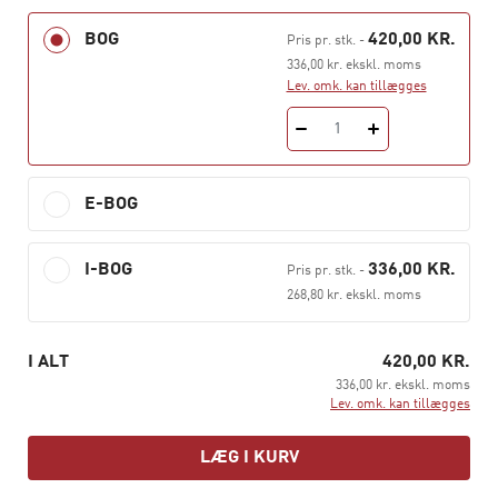
BOG
420,00 KR.
internationale retskilder
Pris pr. stk.
-
336,00 kr. ekskl. moms
international konfliktløsning
Lev. omk. kan tillægges
international privat- og procesret
1
juridiske aspekter af forskellige eksportformer
indgåelse af internationale løsørekøbekontrakter
E-BOG
internationale løsørekøb
salgs- og leveringsbetingelser
I-BOG
336,00 KR.
Pris pr. stk.
-
sikring af købesummens betaling
268,80 kr. ekskl. moms
transportret
udbudsret
I ALT
420,00 KR.
336,00 kr. ekskl. moms
konkurrenceret
Lev. omk. kan tillægges
ansættelsesret
LÆG I KURV
markedsføringsret