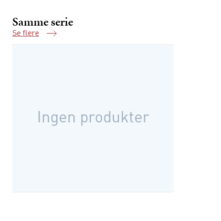
immaterielle rettigheder
Samme serie
regulering af bæredygtighed
Se flere
Samme serie
Ingen produkter