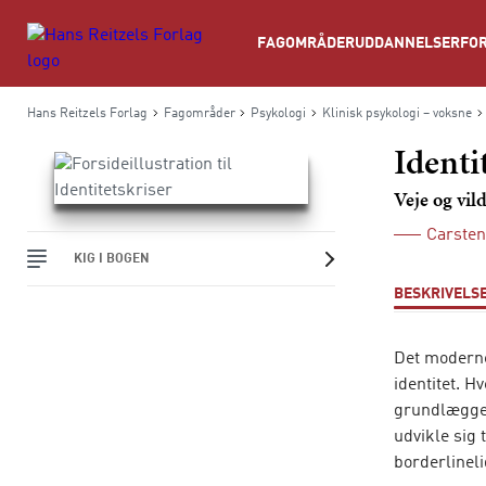
Søg
FAGOMRÅDER
UDDANNELSER
FOR
Hans Reitzels Forlag
Fagområder
Psykologi
Klinisk psykologi – voksne
Identi
Veje og vil
Carste
KIG I BOGEN
BESKRIVELS
Det moderne
identitet. H
grundlæggen
udvikle sig
borderlineli