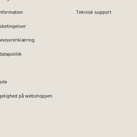
nformation
Teknisk support
sbetingelser
evisorerklæring
atapolitik
site
gelighed på webshoppen