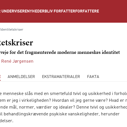
NYHEDER
BLIV FORFATTER
FORFATTERE
 UNDERVISERE
Identitetskriser
tetskriser
dveje for det fragmenterede moderne menneskes identitet
n René Jørgensen
E
ANMELDELSER
EKSTRAMATERIALER
FAKTA
 menneske slås med en smertefuld tvivl og usikkerhed i forhold 
vem er jeg i virkeligheden? Hvordan vil jeg gerne være? Hvad er
de mål, normer, værdier og idealer? Denne tvivl og usikkerhed
 til behandlingskrævende psykiske vanskeligheder, herunder
delser.