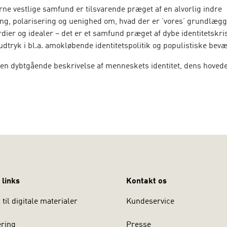
ne vestlige samfund er tilsvarende præget af en alvorlig indre
ng, polarisering og uenighed om, hvad der er ’vores’ grundlæg
dier og idealer – det er et samfund præget af dybe identitetskri
dtryk i bl.a. amokløbende identitetspolitik og populistiske bev
 en dybtgående beskrivelse af menneskets identitet, dens hove
ige former for identitetsforstyrrelser fremlægger
Identitetskrise
kan forstå og håndtere både individuelle og samfundsmæssige
iser, i det forfatteren betegner som den ’fragmenterede modernit
É JØRGENSEN er professor i klinisk psykologi ved Psykologis
ersitet.
 links
Kontakt os
til digitale materialer
Kundeservice
ering
Presse