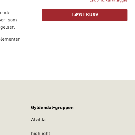
Lev. omk. kan tillægges
gende
LÆG I KURV
ser, som
ægelser.
delementer
r
et bud på,
et’.
k Institut,
Gyldendal-gruppen
Alvilda
highlight