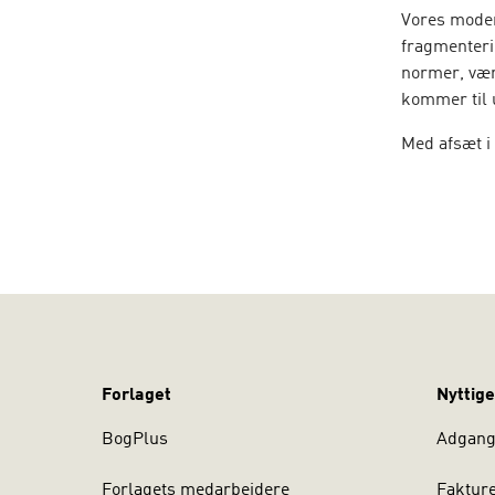
Vores moder
fragmenteri
normer, vær
kommer til u
Med afsæt i
og forskell
hvordan vi 
identitetskr
CARSTEN REN
Aarhus Univ
Forlaget
Nyttige
BogPlus
Adgang 
Forlagets medarbejdere
Faktur