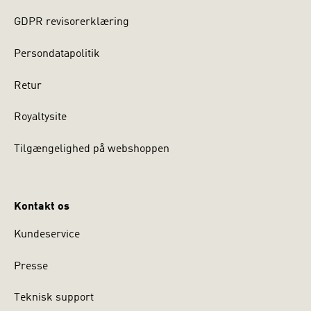
GDPR revisorerklæring
7.
Persondatapolitik
Fransk hverdagssociologi: Michael Hviid Jacobsen
Retur
8.
Royaltysite
Tilgængelighed på webshoppen
Eksistentiaistisk sociologi: Joseph A. Kotarba
9.
Kontakt os
Kundeservice
Etnometodologi og det absurdes sociologi: Michael Hviid
Jacobsen
Presse
10.
Teknisk support