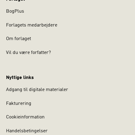
BogPlus
Symbolsk interaktionisme: Jan Trost, Irene Levin
Forlagets medarbejdere
4.
Om forlaget
Vil du være forfatter?
Marxisme, modernitet og utopi: Michael Gardiner
5.
Nyttige links
Adgang til digitale materialer
Fænomenologisk sociologi: Dan Zahavi og Søren
Overgaard
Fakturering
6.
Cookieinformation
Handelsbetingelser
Erving Goffmann: Søren Kristiansen