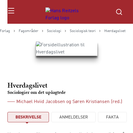
Søg
 Forlag
Fagområder
Sociologi
Sociologisk teori
Hverdagslivet
Hverdagslivet
Sociologier om det upåagtede
Michael Hviid Jacobsen
og
Søren Kristiansen
(red.)
BESKRIVELSE
ANMELDELSER
FAKTA