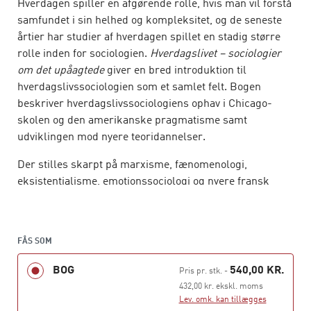
Hverdagen spiller en afgørende rolle, hvis man vil forstå
samfundet i sin helhed og kompleksitet, og de seneste
årtier har studier af hverdagen spillet en stadig større
rolle inden for sociologien.
Hverdagslivet – sociologier
om det upåagtede
giver en bred introduktion til
hverdagslivssociologien som et samlet felt. Bogen
beskriver hverdagslivssociologiens ophav i Chicago-
skolen og den amerikanske pragmatisme samt
udviklingen mod nyere teoridannelser.
Der stilles skarpt på marxisme, fænomenologi,
eksistentialisme, emotionssociologi og nyere fransk
hverdagslivssociologi, der ikke er eksplicit sociologiske
skoler, men som på hver deres måde kaster et
perspektivrigt blik på hverdagslivet. Endvidere
FÅS SOM
præsenteres centrale hverdagslivstænkere som
Goffman, Garfinkel, Sacks og Schegloff. Bogen er rettet
BOG
540,00 KR.
Pris pr. stk.
-
mod studerende og undervisere på universiteter og
432,00 kr. ekskl. moms
højere læreanstalter.
Lev. omk. kan tillægges