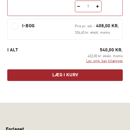
Bogen foreligger her i en gennemrevideret og ajourført
1
udgave med til føjelse af to kapitler: fransk
hverdagssociologi og emotionssociologi.
I-BOG
408,00 KR.
Pris pr. stk.
-
326,40 kr. ekskl. moms
Indhold:
I ALT
540,00 KR.
1.
432,00 kr. ekskl. moms
Lev. omk. kan tillægges
LÆG I KURV
Chicago-sociologi: Anja Jørgensen
2.
Amerikansk pragmatisme: Antje Gimler
3.
Forlaget