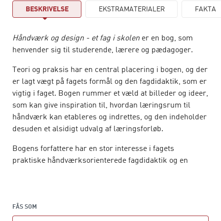
BESKRIVELSE
EKSTRAMATERIALER
FAKTA
Håndværk og design - et fag i skolen
er en bog, som
henvender sig til studerende, lærere og pædagoger.
Teori og praksis har en central placering i bogen, og der
er lagt vægt på fagets formål og den fagdidaktik, som er
vigtig i faget. Bogen rummer et væld at billeder og ideer,
som kan give inspiration til, hvordan læringsrum til
håndværk kan etableres og indrettes, og den indeholder
desuden et alsidigt udvalg af læringsforløb.
Bogens forfattere har en stor interesse i fagets
praktiske håndværksorienterede fagdidaktik og en
fascination af det traditionsbundne håndværk i
kombination med den nytænkende, innovative,
entreprenante og designorienterede praksis, der vægtes
netop nu. Denne fascination håber de at have givet videre
FÅS SOM
til bogens læsere.