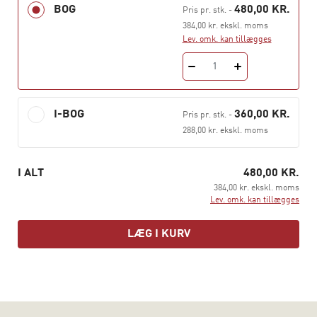
BOG
480,00 KR.
Pris pr. stk.
-
Denne andenudgave af bogen er opdateret med særlig
384,00 kr. ekskl. moms
Lev. omk. kan tillægges
fokus på ændringer i det obligatoriske skolefag og
valgfaget. Endelig er der tilføjet specifikke indslag om
1
undervisning i metal og et generelt afsnit om
progression i undervisningen.
I-BOG
360,00 KR.
Pris pr. stk.
-
288,00 kr. ekskl. moms
I ALT
480,00 KR.
384,00 kr. ekskl. moms
Lev. omk. kan tillægges
LÆG I KURV