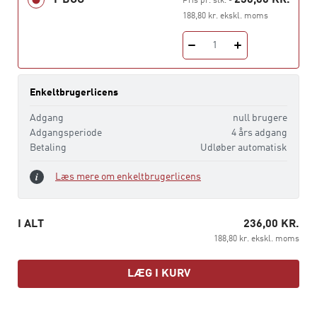
Pris pr. stk.
-
188,80 kr. ekskl. moms
1
Enkeltbrugerlicens
Adgang
null brugere
Adgangsperiode
4 års adgang
Betaling
Udløber automatisk
Læs mere om enkeltbrugerlicens
I ALT
236,00 KR.
188,80 kr. ekskl. moms
LÆG I KURV