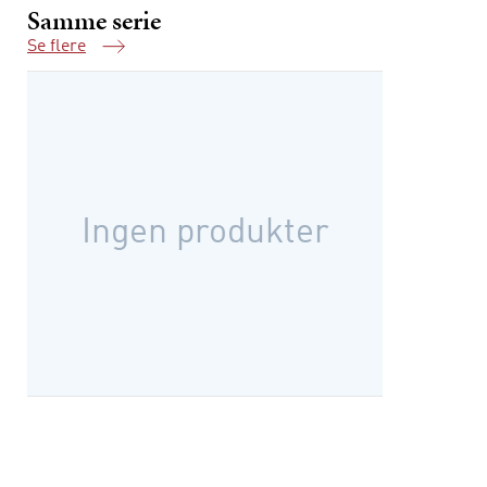
Samme serie
Se flere
Samme serie
Ingen produkter