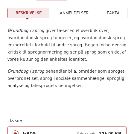
BESKRIVELSE
ANMELDELSER
FAKTA
Grundbog i sprog
giver læseren et overblik over,
hvordan dansk sprog fungerer, og hvordan dansk sprog
er indrettet i forhold til andre sprog. Bogen forholder sig
kritisk til sprognormering og ser på sprog som en del af
vores kultur og den en­keltes identitet.
Grundbog i sprog
behandler bl.a. områder som sproget
overordnet set, sprog i sociale sammenhænge, sproglig
analyse og talesprogets betingelser.
FÅS SOM
I-BOG
236,00 KR.