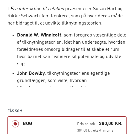
I
Fra interaktion til relation
præsenterer Susan Hart og
Rikke Schwartz fem tænkere, som på hver deres måde
har bidraget til at udvikle tilknytningsteorien:
Donald W. Winnicott
, som foregreb væsentlige dele
af tilknytningsteorien, idet han undersøgte, hvordan
forældrenes omsorg bidrager til at skabe et rum,
hvor barnet kan realisere sit potentiale og udvikle
sig;
John Bowlby
, tilknytningsteoriens egentlige
grundlægger, som viste, hvordan
tilknytningsrelationer mellem børn og
omsorgspersoner er af afgørende betydning for
udviklingen af barnets personlighed;
FÅS SOM
Daniel N. Stern
, som har videreudviklet
tilknytningsteorien, især gennem studier af den
BOG
380,00 KR.
Pris pr. stk.
-
tidlige interaktion mellem spædbørn og mødre;
304,00 kr. ekskl. moms