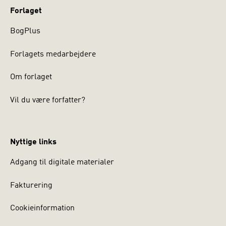
Danmark til at beskæftige sig med neuroaffektiv
Forlaget
udviklingspsykologi. Tidligere har hun udgivet bøgerne
Hjerne, samhørighed, personlighed
og
Betydningen af
BogPlus
samhørighed
på Hans Reitzels Forlag.
Forlagets medarbejdere
RIKKE SCHWARTZ er cand.psych., supervisor og
Om forlaget
specialist i børnepsykologi. Hun har i en længere
årrække arbejdet i psykiatrien og desuden fungeret som
Vil du være forfatter?
faglig konsulent i forbindelse med
børnefjernelsessager. De seneste år har hun været
privatpraktiserende psykolog.
Nyttige links
Adgang til digitale materialer
Fakturering
Cookieinformation