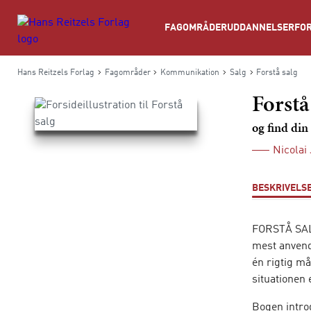
Søg
FAGOMRÅDER
UDDANNELSER
FOR
Hans Reitzels Forlag
Fagområder
Kommunikation
Salg
Forstå salg
Forstå
og find din
Nicolai
BESKRIVELS
FORSTÅ SALG
mest anvend
én rigtig må
situationen
Bogen intro