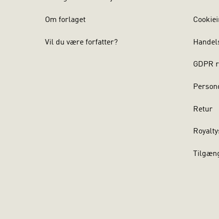
Formålet er 
sammenhæng
Om forlaget
Cookiei
FORSTÅ SALG
Vil du være forfatter?
Handel
til salg og 
udnyttes sa
GDPR r
skjulte und
sælgeren og
Persond
opmærksomh
Retur
Lærebogen k
som en selv
Royalty
Tilgæn