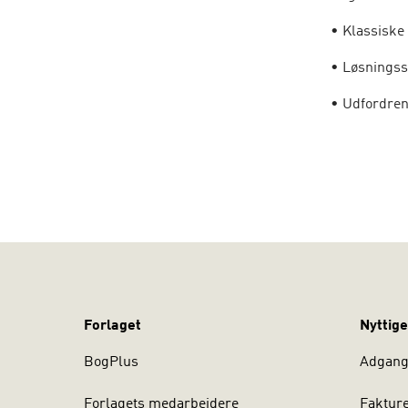
• Klassiske
• Løsningss
• Udfordren
• Pitching-
• Pipeline-
• Portefølje
De har hver
metoder.
Beslægtede 
Forlaget
Nyttige
en gennemgan
forretnings
BogPlus
Adgang 
redskaber, 
og ikke mind
Forlagets medarbejdere
Faktur