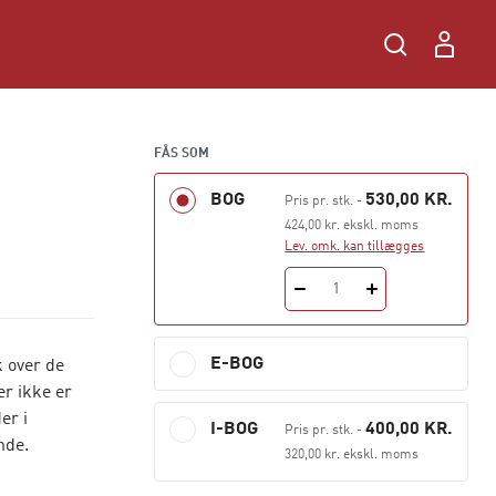
FÅS SOM
BOG
530,00 KR.
Pris pr. stk.
-
424,00 kr. ekskl. moms
Lev. omk. kan tillægges
1
E-BOG
 over de
er ikke er
er i
I-BOG
400,00 KR.
Pris pr. stk.
-
nde.
320,00 kr. ekskl. moms