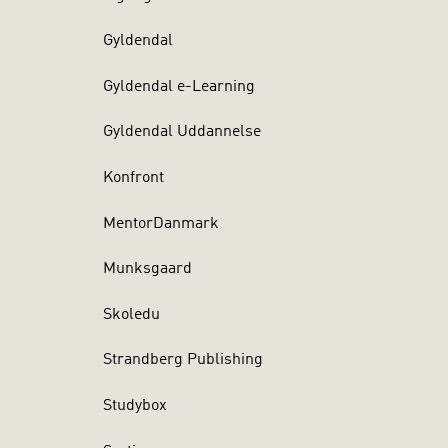
å for
Gyldendal
ge tilgange
Gyldendal e-Learning
e kan
 de oftest
Gyldendal Uddannelse
 for
Konfront
MentorDanmark
salg indgår
Munksgaard
Skoledu
Strandberg Publishing
Studybox