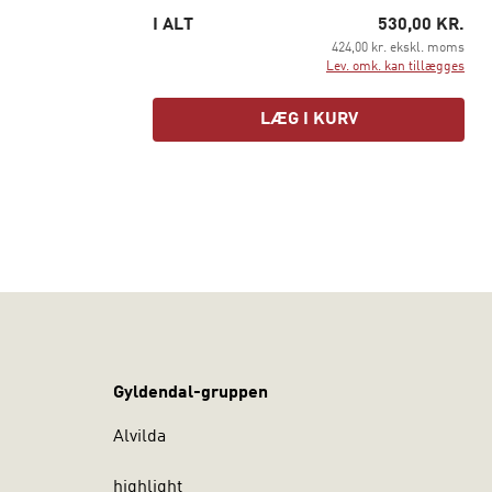
I ALT
530,00 KR.
424,00 kr. ekskl. moms
Lev. omk. kan tillægges
LÆG I KURV
ed andre
erfor også
Gyldendal-gruppen
:
sammen
Alvilda
n, opgaven
ange.
highlight