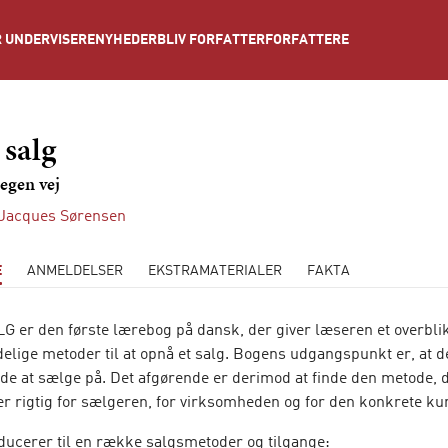
NYHEDER
BLIV FORFATTER
FORFATTERE
 UNDERVISERE
 salg
 egen vej
 Jacques Sørensen
E
ANMELDELSER
EKSTRAMATERIALER
FAKTA
 er den første lærebog på dansk, der giver læseren et overblik
elige metoder til at opnå et salg. Bogens udgangspunkt er, at d
de at sælge på. Det afgørende er derimod at finde den metode, d
 er rigtig for sælgeren, for virksomheden og for den konkrete ku
ducerer til en række salgsmetoder og tilgange: