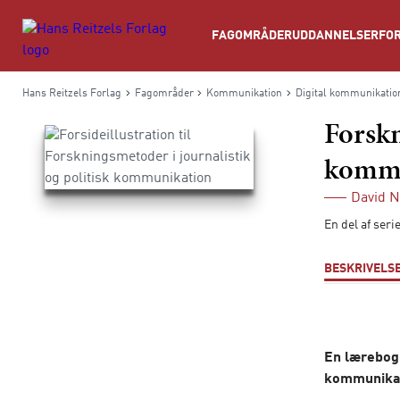
Søg
FAGOMRÅDER
UDDANNELSER
FOR
Hans Reitzels Forlag
Fagområder
Kommunikation
Digital kommunikatio
Forskn
kommu
David 
En del af ser
BESKRIVELS
En lærebog 
kommunika