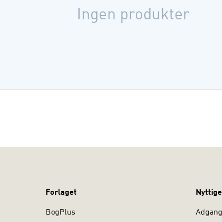
Syddansk Un
Ingen produkter
Forlaget
Nyttige
BogPlus
Adgang 