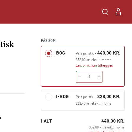
tisk
FÅS SOM
BOG
440,00 KR.
Pris pr. stk.
-
352,00 kr. ekskl. moms
Lev. omk. kan tillægges
1
I-BOG
328,00 KR.
Pris pr. stk.
-
262,40 kr. ekskl. moms
k
I ALT
440,00 KR.
352,00 kr. ekskl. moms