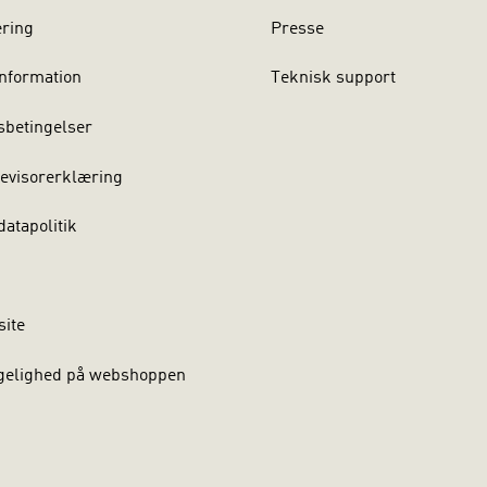
ering
Presse
nformation
Teknisk support
sbetingelser
evisorerklæring
atapolitik
site
gelighed på webshoppen