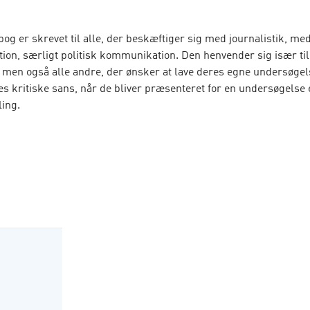
g er skrevet til alle, der beskæftiger sig med journalistik, me
on, særligt politisk kommunikation. Den henvender sig især til
 men også alle andre, der ønsker at lave deres egne undersøgel
s kritiske sans, når de bliver præsenteret for en undersøgelse 
ing.
etoder i journalistik og politisk kommunikation præsenterer
rocessen fra planlægning til dataindsamling og -analyse og giver
ative og kvantitative forskningsmetoder. Bogens forfattere præse
lang række eksempler på aktuelle forskningsresultater, der dæ
s dagligdag på redaktioner over politikernes tone i valgkampe ti
 kontanthjælpshjælpsmodtagere omtales i medierne.
digeret af David Nicolas Hopmann og Morten Skovsgaard, begge