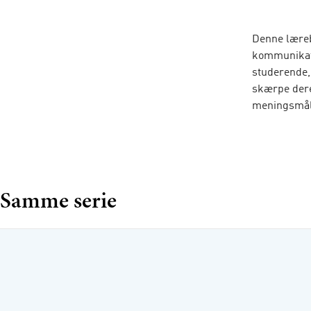
Denne lærebo
kommunikati
studerende,
skærpe dere
meningsmål
Forskningsm
forskningsp
Samme serie
både kvalit
desuden en 
praktikanter
af, hvordan
Bogen er re