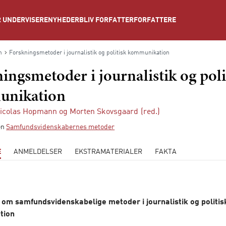
NYHEDER
BLIV FORFATTER
FORFATTERE
 UNDERVISERE
n
Forskningsmetoder i journalistik og politisk kommunikation
ingsmetoder i journalistik og poli
nikation
Nicolas Hopmann
og
Morten Skovsgaard
(red.)
ien
Samfundsvidenskabernes metoder
E
ANMELDELSER
EKSTRAMATERIALER
FAKTA
om samfundsvidenskabelige metoder i journalistik og politis
tion