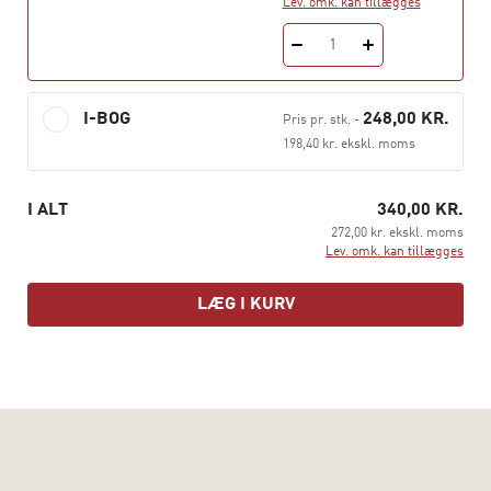
Lev. omk. kan tillægges
problemstillinger.
1
I-BOG
248,00 KR.
Pris pr. stk.
-
198,40 kr. ekskl. moms
I ALT
340,00 KR.
272,00 kr. ekskl. moms
Lev. omk. kan tillægges
LÆG I KURV