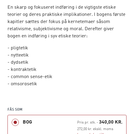
En skarp og fokuseret indføring i de vigtigste etiske
teorier og deres praktiske implikationer. I bogens første
kapitler sættes der fokus på kernetemaer såsom
relativisme, subjektivisme og moral. Derefter giver
bogen en indføring i syv etiske teorier:
- pligtetik
- nytteetik
- dydsetik
- kontraktetik
- common sense-etik
- omsorgsetik
- eksistensetik
Kapitlerne præsenterer teoriernes indhold og
konsekvenserne af deres grundlæggende antagelser.
FÅS SOM
BOG
340,00 KR.
Jørgen Husted er lektor i filosofi på Aarhus Universitet
Pris pr. stk.
-
og forfatter til en række bøger om etik og etiske
272,00 kr. ekskl. moms