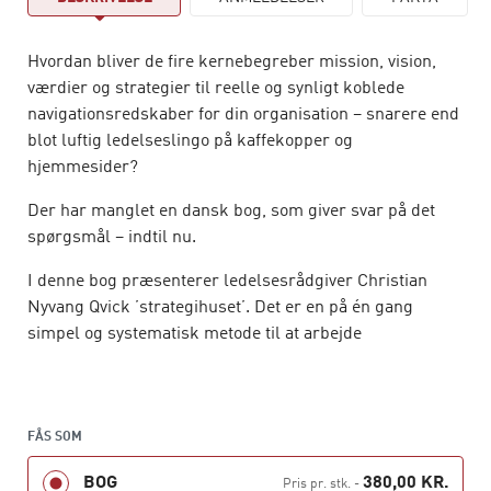
Hvordan bliver de fire kernebegreber mission, vision,
værdier og strategier til reelle og synligt koblede
navigationsredskaber for din organisation – snarere end
blot luftig ledelseslingo på kaffekopper og
hjemmesider?
Der har manglet en dansk bog, som giver svar på det
spørgsmål – indtil nu.
I denne bog præsenterer ledelsesrådgiver Christian
Nyvang Qvick ’strategihuset’. Det er en på én gang
simpel og systematisk metode til at arbejde
sammenhængende med mission, vision, værdier og
strategier.
Du får viden om, hvordan du som leder formulerer og
FÅS SOM
kommunikerer mission og vision, så begge dele kan
BOG
380,00 KR.
tilføre mening til og sætte retning for, hvad du og dine
Pris pr. stk.
-