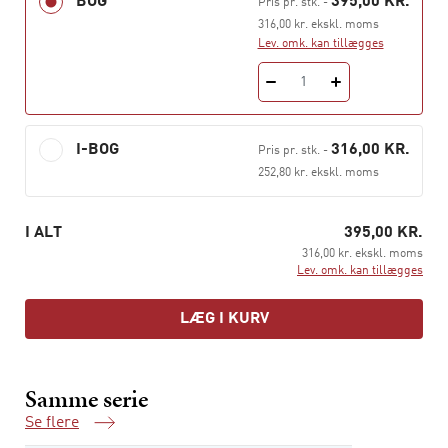
BOG
395,00 KR.
Pris pr. stk.
-
kompetence for at løse kerneopgaven i forhold til
316,00 kr. ekskl. moms
patienter og borgere, men også i forhold til samarbejdet
Lev. omk. kan tillægges
tværfagligt i organisationen
1
I-BOG
316,00 KR.
Pris pr. stk.
-
252,80 kr. ekskl. moms
I ALT
395,00 KR.
316,00 kr. ekskl. moms
Lev. omk. kan tillægges
LÆG I KURV
Samme serie
Se flere
Samme serie