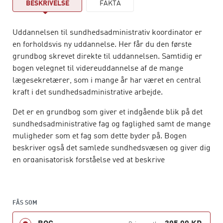
BESKRIVELSE
FAKTA
Uddannelsen til sundhedsadministrativ koordinator er
en forholdsvis ny uddannelse. Her får du den første
grundbog skrevet direkte til uddannelsen. Samtidig er
bogen velegnet til videreuddannelse af de mange
lægesekretærer, som i mange år har været en central
kraft i det sundhedsadministrative arbejde.
Det er en grundbog som giver et indgående blik på det
sundhedsadministrative fag og faglighed samt de mange
muligheder som et fag som dette byder på. Bogen
beskriver også det samlede sundhedsvæsen og giver dig
en organisatorisk forståelse ved at beskrive
organiseringen, styring, digitalisering og den
økonomiske opbygning i det samlede sundhedsvæsen.
Og sidst i bogen stiller forfatterne skarpt på
FÅS SOM
kommunikation og samtale, som er en afgørende