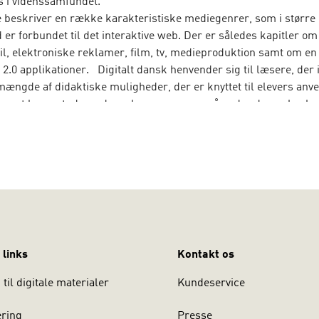
s i videnssamfundet.
 beskriver en række karakteristiske mediegenrer, som i større 
er forbundet til det interaktive web. Der er således kapitler om
l, elektroniske reklamer, film, tv, medieproduktion samt om e
2.0 applikationer. Digitalt dansk henvender sig til læsere, der
mængde af didaktiske muligheder, der er knyttet til elevers anv
imært lærerstuderende og lærere, men også andre der er beskæ
 læring.
 links
Kontakt os
til digitale materialer
Kundeservice
ering
Presse