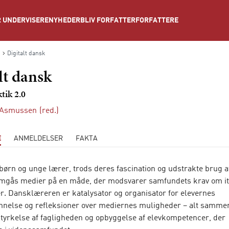
NYHEDER
BLIV FORFATTER
FORFATTERE
 UNDERVISERE
Digitalt dansk
lt dansk
tik 2.0
 Asmussen
(red.)
E
ANMELDELSER
FAKTA
ørn og unge lærer, trods deres fascination og udstrakte brug af 
 omgås medier på en måde, der modsvarer samfundets krav om it
. Dansklæreren er katalysator og organisator for elevernes
nnelse og refleksioner over mediernes muligheder – alt samm
styrkelse af fagligheden og opbyggelse af elevkompetencer, der