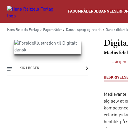
Søg
FAGOMRÅDER
UDDANNELSER
FOR
Hans Reitzels Forlag
Fagområder
Dansk, sprog og retorik
Dansk didaktik
Digita
Mediedidak
Jørgen
KIG I BOGEN
BESKRIVELS
Medievante b
sig selv at
kompetencer
erfaringsda
henblik på 