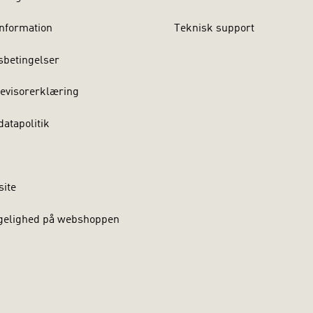
nformation
Teknisk support
sbetingelser
evisorerklæring
atapolitik
site
gelighed på webshoppen