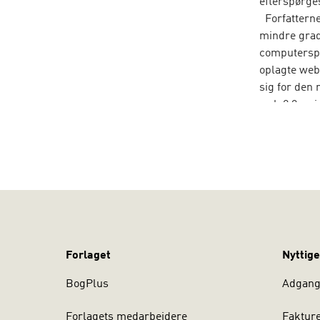
efterspørge
Forfatterne
mindre grad 
computerspi
oplagte web 
sig for den 
web 2.0, pr
web-baseret
Forlaget
Nyttige
BogPlus
Adgang 
Forlagets medarbejdere
Faktur