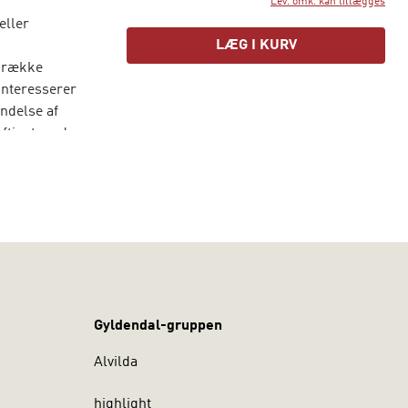
Lev. omk. kan tillægges
eller
LÆG I KURV
n række
 interesserer
endelse af
ftiget med
Gyldendal-gruppen
Alvilda
highlight