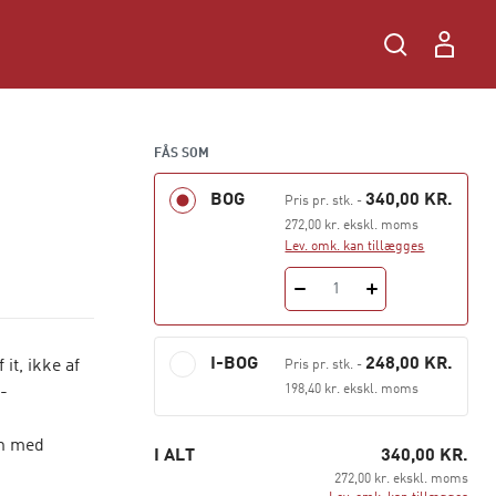
FÅS SOM
BOG
340,00 KR.
Pris pr. stk.
-
272,00 kr. ekskl. moms
Lev. omk. kan tillægges
1
I-BOG
248,00 KR.
it, ikke af
Pris pr. stk.
-
198,40 kr. ekskl. moms
-
en med
I ALT
340,00 KR.
272,00 kr. ekskl. moms