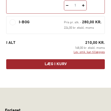
Det Tyrkiet der splitter – en politisk samtidsanalyse
er
1
Mathias Findalen Bickersteths første bog. Han er en
kendt debattør, uddannet historiker og har tilbragt en
stor del af sin opvækst og sit voksenliv i Tyrkiet.
I-BOG
280,00 KR.
Pris pr. stk.
-
224,00 kr. ekskl. moms
I ALT
210,00 KR.
168,00 kr. ekskl. moms
Lev. omk. kan tillægges
LÆG I KURV
Forlaget