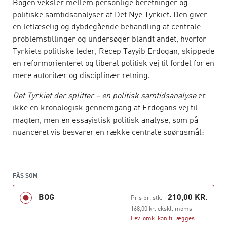
Bogen veksler mellem personlige beretninger og
politiske samtidsanalyser af Det Nye Tyrkiet. Den giver
en letlæselig og dybdegående behandling af centrale
problemstillinger og undersøger blandt andet, hvorfor
Tyrkiets politiske leder, Recep Tayyib Erdogan, skippede
en reformorienteret og liberal politisk vej til fordel for en
mere autoritær og disciplinær retning.
Det Tyrkiet der splitter – en politisk samtidsanalyse
er
ikke en kronologisk gennemgang af Erdogans vej til
magten, men en essayistisk politisk analyse, som på
nuanceret vis besvarer en række centrale spørgsmål:
Hvorfor kom Erdogan til magten? Hvordan sikrede han
sig så stor magt? Og hvorfor er denne magt nu så småt
begyndt at slå revner?
FÅS SOM
Bogen kan læses i sin helhed eller bruges som
BOG
210,00 KR.
Pris pr. stk.
-
opslagsværk af alle med interesse for Tyrkiets politiske
168,00 kr. ekskl. moms
samtid.
Lev. omk. kan tillægges