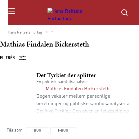
Søg
Hans Reitzels Forlag
*
Mathias Findalen Bickersteth
FILTRÉR
Det Tyrkiet der splitter
En politisk samtidsanalyse
Mathias Findalen Bickersteth
Bogen veksler mellem personlige
beretninger og politiske samtidsanalyser af
Det Nye Tyrkiet. Den giver en letlæselig og
dybdegående behandling af centrale
problemstillinger og undersøger blandt
Fås som
BOG
I-BOG
andet, hvorfor Tyrkiets politiske leder,