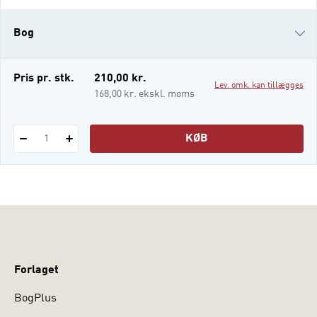
Recep Tayyib Erdogan, skippede en
reformorienteret og liberal politisk vej til
Bog
fordel for en mere autoritær og disciplinær
retning. Det Tyrkiet der splitter – en pol
i-bog
Pris pr. stk.
210,00 kr.
Lev. omk. kan tillægges
168,00 kr. ekskl. moms
KØB
1
Forlaget
BogPlus