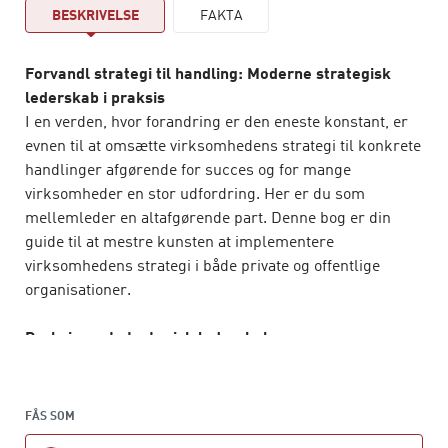
BESKRIVELSE
FAKTA
Forvandl strategi til handling: Moderne strategisk
lederskab i praksis
I en verden, hvor forandring er den eneste konstant, er
evnen til at omsætte virksomhedens strategi til konkrete
handlinger afgørende for succes og for mange
virksomheder en stor udfordring. Her er du som
mellemleder en altafgørende part. Denne bog er din
guide til at mestre kunsten at implementere
virksomhedens strategi i både private og offentlige
organisationer.
Praksisnært strategisk lederskab
Med fokus på virksomhedens marked,
konkurrencesituation og interne styrker og svagheder
får du som leder, foruden at træne dit lederskab,
FÅS SOM
praksisnære redskaber til at omsætte vision, mission og