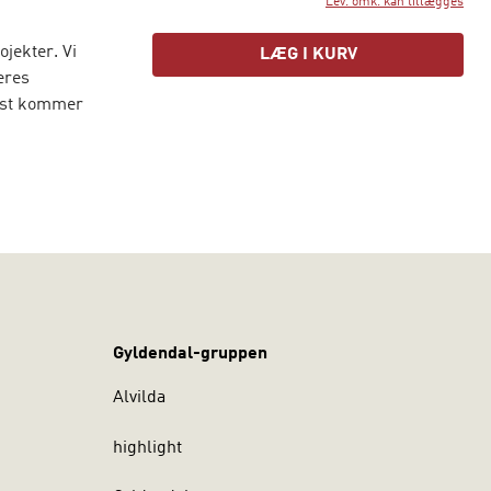
Lev. omk. kan tillægges
jekter. Vi
LÆG I KURV
eres
ndst kommer
deres egen
y viden
se som
t skrive
i begge
Gyldendal-gruppen
Alvilda
highlight