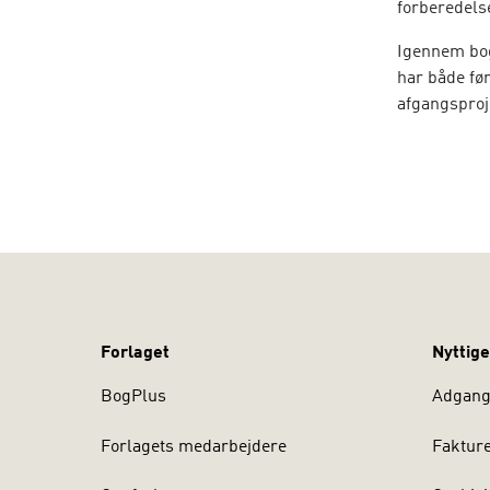
forberedels
Igennem bog
har både før
afgangsproj
de med erfa
karriere. At
lederuddanne
samt produkt
Bogen bruge
referencepu
Forfatterne 
afsluttende
Forlaget
Nyttige
undervist p
BogPlus
Adgang 
Forlagets medarbejdere
Faktur