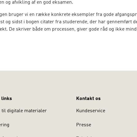
en og afvikling af en god eksamen.
en bruger vi en række konkrete eksempler fra gode afgangspro
st og sidst i bogen citater fra studerende, der har gennemført d
ekt. De skriver både om processen, giver gode råd og ikke mi
ringer fra projektets betydning for både deres organisation og 
 skrive afgangsprojekt er en helt særlig disciplin inden for
lser med et stort potentiale for personlig vækst, udvikling af n
ive tiltag i din og din organisations ledelsespraksis.
r studieordningerne på diplom- og masteruddannelser i ledel
nkt.
har på baggrund af en lang, praktisk ledelseskarriere vejledt i a
 opgaver på lederuddannelser de seneste 20 år. Derudover har v
 links
Kontakt os
å mange fag på diplom – og masteruddannelser i ledelse.
til digitale materialer
Kundeservice
ering
Presse