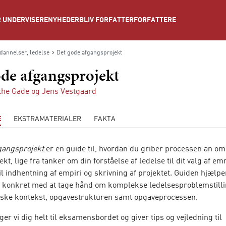
NYHEDER
BLIV FORFATTER
FORFATTERE
 UNDERVISERE
annelser, ledelse
Det gode afgangsprojekt
de afgangsprojekt
the Gade
og
Jens Vestgaard
E
EKSTRAMATERIALER
FAKTA
gangsprojekt
er en guide til, hvordan du griber processen an om
kt, lige fra tanker om din forståelse af ledelse til dit valg af em
il indhentning af empiri og skrivning af projektet. Guiden hjælpe
t konkret med at tage hånd om komplekse ledelsesproblemstilli
iske kontekst, opgavestrukturen samt opgaveprocessen.
er vi dig helt til eksamensbordet og giver tips og vejledning til