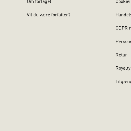
Om forlaget
Cookiei
Vil du være forfatter?
Handel
GDPR r
Persond
Retur
Royalty
Tilgæn