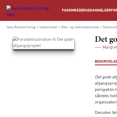
Søg
FAGOMRÅDER
UDDANNELSER
FOR
Hans Reitzels Forlag
Uddannelser
Efter- og videreuddannelse
Diplomudd
Det go
Margre
BESKRIVELS
Det gode af
afgangsproje
perspektiv t
således hel
organisator
Desuden følg