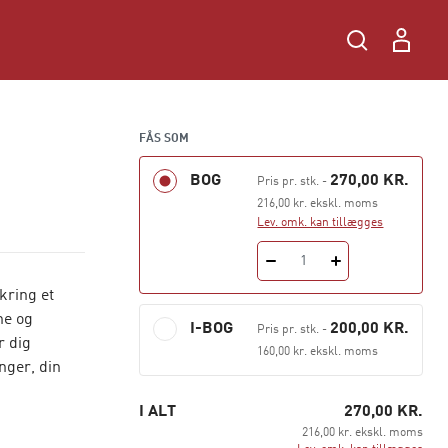
FÅS SOM
BOG
270,00 KR.
Pris pr. stk.
-
216,00 kr. ekskl. moms
Lev. omk. kan tillægges
1
kring et
ne og
I-BOG
200,00 KR.
Pris pr. stk.
-
r dig
160,00 kr. ekskl. moms
nger, din
I ALT
270,00 KR.
216,00 kr. ekskl. moms