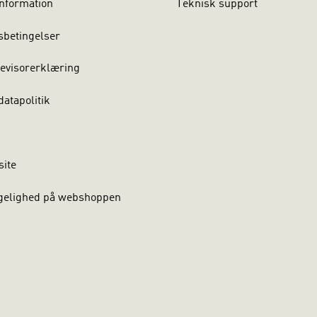
nformation
Teknisk support
sbetingelser
evisorerklæring
atapolitik
site
gelighed på webshoppen