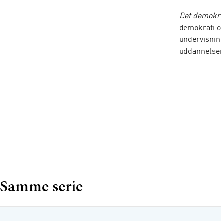
Det demokr
demokrati og
undervisnin
uddannelse
Bogen dække
og beslutni
i EU og ver
Det demokr
giver studer
fokus på det
Den de
Det da
Samme serie
Vælger
Valgsy