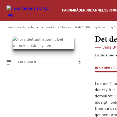
Søg
FAGOMRÅDER
UDDANNELSER
FOR
Hans Reitzels Forlag
Fagområder
Statskundskab
Offentlig forvaltning
Det d
Jens B
En del af ser
KIG I BOGEN
BESKRIVELS
I denne 6. 
der styrker
demokrati i
indsigt i po
Danmark i de
gennemarbej