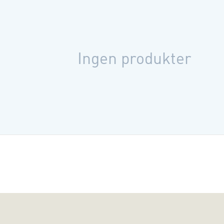
Partier
Folketi
Regeri
Det adm
Ingen produkter
Interes
Medier
Danmar
Danmar
Bogen er re
Universitet
Universitet.