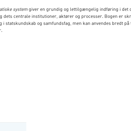
atiske system
giver en grundig og lettilgængelig indføring i det
 dets centrale institutioner, aktører og processer. Bogen er skre
g i statskundskab og samfundsfag, men kan anvendes bredt på 
r.
r dermed hele spektret fra de grundlæggende demokratiske in
ngsprocesser til partier, medier, interesseorganisationer og Da
den omkring os.
atiske system
er en overskuelig og forskningsbaseret introdukti
ende et solidt fundament for videre studier af politik og samfun
 danske folkestyres centrale institutioner og funktioner:
mokratiske styringskæde
nske demokrati
ne
stemet