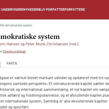
NYHEDER
BLIV FORFATTER
FORFATTERE
 UNDERVISERE
Det demokratiske system
emokratiske system
lom-Hansen
og
Peter Munk Christiansen
(red.)
ien
Statskundskab
E
FAKTA
udgave er værket blevet markant udvidet og opdateret med tre nye
 bogens samlede perspektiv: Et introducerende kapitel sætter d
 historisk og international sammenhæng, et nyt kapitel om vælg
litisk adfærd og holdningsdannelse, og et afsluttende kapitel pla
t internationale system. Samtidig er alle eksisterende kapitler
det og ajourført.