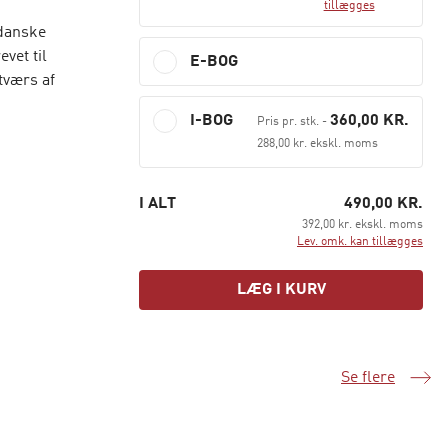
tillægges
 danske
vet til
E-BOG
tværs af
I-BOG
360,00 KR.
Pris pr. stk.
-
stitutioner
288,00 kr. ekskl. moms
nmarks rolle
I ALT
490,00 KR.
392,00 kr. ekskl. moms
on, der
Lev. omk. kan tillægges
d, og sætter
LÆG I KURV
Se flere
Samme serie