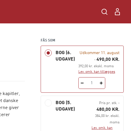
FÅS SOM
BOG (6.
Udkommer 11. august
UDGAVE)
490,00 KR.
-
392,00 kr. ekskl. moms
Lev. omk. kan tillægges
1
 kapitler,
et danske
BOG (5.
Pris pr. stk.
-
erne giver
UDGAVE)
480,00 KR.
cerer
384,00 kr. ekskl.
moms
Lev. omk. kan