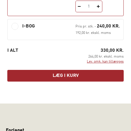
voksenlivet. Begge bøger henvender sig til blandt andre
1
behandlere, psykologer, psykoterapeuter og pædagoger.
I-BOG
240,00 KR.
Pris pr. stk.
-
192,00 kr. ekskl. moms
I ALT
330,00 KR.
264,00 kr. ekskl. moms
Lev. omk. kan tillægges
LÆG I KURV
Forlaget