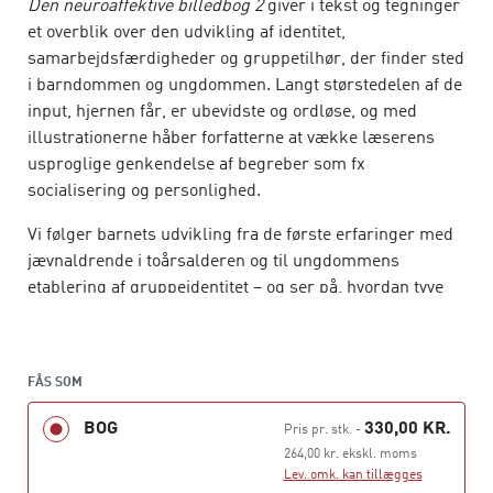
Den neuroaffektive billedbog 2
giver i tekst og tegninger
et overblik over den udvikling af identitet,
samarbejdsfærdigheder og gruppetilhør, der finder sted
i barndommen og ungdommen. Langt størstedelen af de
input, hjernen får, er ubevidste og ordløse, og med
illustrationerne håber forfatterne at vække læserens
usproglige genkendelse af begreber som fx
socialisering og personlighed.
Vi følger barnets udvikling fra de første erfaringer med
jævnaldrende i toårsalderen og til ungdommens
etablering af gruppeidentitet – og ser på, hvordan tyve
års utallige samspil er med til at udvikle den voksnes
personlighed og socialisering.
Den neuroaffektive billedbog 2
FÅS SOM
er en selvstændig
fortsættelse af
Den neuroaffektive billedbog,
der især
BOG
330,00 KR.
Pris pr. stk.
-
handlede om de første leveår og om de samspil med
264,00 kr. ekskl. moms
omsorgspersonerne, der skal til, for at hjernen og
Lev. omk. kan tillægges
personligheden kan modnes og fungere godt i