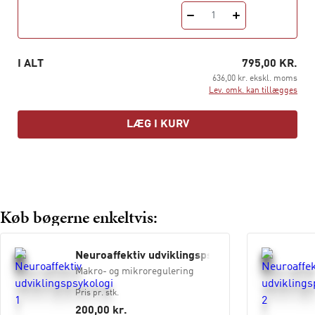
livet.
1
I ALT
795,00 KR.
636,00 kr. ekskl. moms
Lev. omk. kan tillægges
LÆG I KURV
Køb bøgerne enkeltvis:
Neuroaffektiv udviklingspsykologi 1
Makro- og mikroregulering
Pris pr. stk.
200,00 kr.