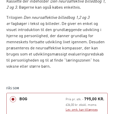
Kassette der indeholder
Den neuroaffektive billedbog 1,
2 og 3.
Bøgerne kan også købes enkeltvis.
Trilogien
Den neuroaffektive billedbog 1,2 og 3
er
fagbøger i tekst og billeder. De giver en enkel og
visuel introduktion til den grundlæggende udvikling i
hjerne og personlighed, der danner grundlag for
menneskets fortsatte udvikling livet igennem. Desuden
præsenteres de neuroaffektive kompasser, der kan
bruges som et udviklingsmæssigt evalueringsredskab
til personligheden og til at finde ”læringszonen” hos
voksne eller større børn.
Kombinationen af fagtekst og illustrationer forbinder
teorien om neuroaffektiv personlighedsudvikling med
den ikke-sproglige ”fingerspidsfornemmelse”, der
FÅS SOM
indgår i alt psykoterapeutisk arbejde. Bøgerne
BOG
795,00 KR.
Pris pr. stk.
-
henvender sig til blandt andet behandlere, psykologer,
636,00 kr. ekskl. moms
psykoterapeuter og pædagoger, men kan læses af alle
Lev. omk. kan tillægges
med interesse for menneskers udvikling igennem hele