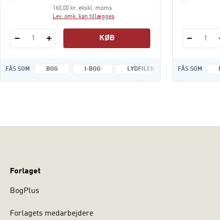
160,00 kr. ekskl. moms
Lev. omk. kan tillægges
KØB
1
1
FÅS SOM
BOG
I-BOG
LYDFILER
FÅS SOM
Forlaget
BogPlus
Forlagets medarbejdere