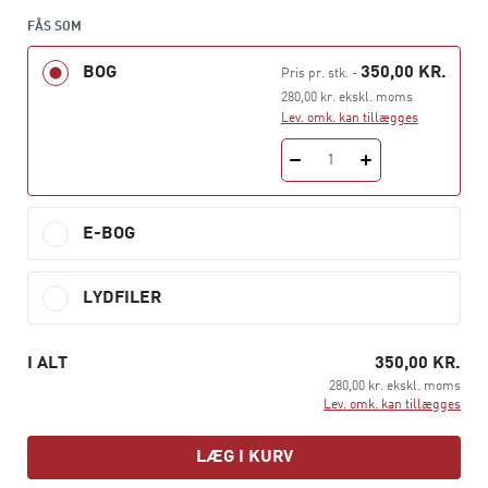
implementering af forandringer oppefra og ideudvikling
– og til de små samtaler i døren, når en medarbejder
FÅS SOM
spørger: ”Har du lige to minutter?”
BOG
350,00 KR.
Pris pr. stk.
-
Bag det hele ligger et menneskesyn, hvor lederen-som-
280,00 kr. ekskl. moms
Lev. omk. kan tillægges
facilitator tilgodeser medarbejdernes behov for
samhørighed, kompetence og autonomi og desuden
1
sikrer psykologisk tryghed.
Ib Ravn, Nanna Munk og Kenneth Agerholm er partnere
E-BOG
i konsulenthuset FLOK. Signe Bonnén er selvstændig
konsulent.
LYDFILER
I ALT
350,00 KR.
280,00 kr. ekskl. moms
Lev. omk. kan tillægges
LÆG I KURV