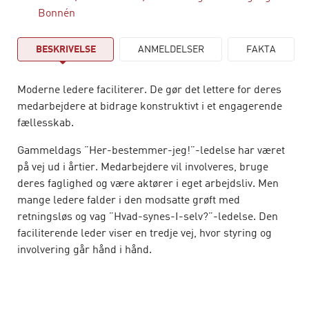
Bonnén
BESKRIVELSE
ANMELDELSER
FAKTA
Moderne ledere faciliterer. De gør det lettere for deres
medarbejdere at bidrage konstruktivt i et engagerende
fællesskab.
Gammeldags ”Her-bestemmer-jeg!”-ledelse har været
på vej ud i årtier. Medarbejdere vil involveres, bruge
deres faglighed og være aktører i eget arbejdsliv. Men
mange ledere falder i den modsatte grøft med
retningsløs og vag ”Hvad-synes-I-selv?”-ledelse. Den
faciliterende leder viser en tredje vej, hvor styring og
involvering går hånd i hånd.
Her er en lang række konkrete redskaber, lederen kan
anvende til hverdagsmøder, beslutningsprocesser,