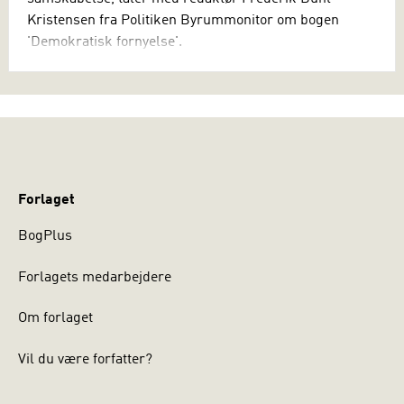
Kristensen fra Politiken Byrummonitor om bogen
'Demokratisk fornyelse'.
Klik på billedet og se videoen
Forlaget
BogPlus
Forlagets medarbejdere
Om forlaget
Vil du være forfatter?