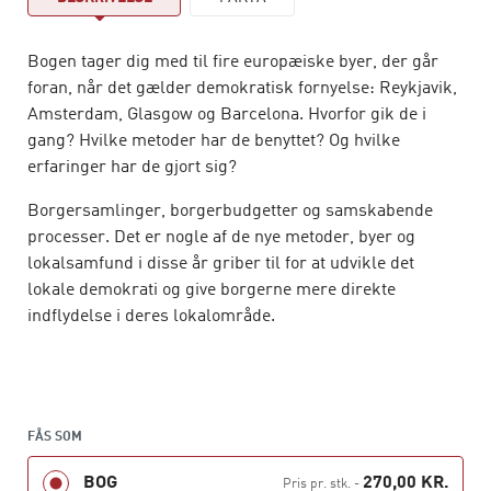
Bogen tager dig med til fire europæiske byer, der går
foran, når det gælder demokratisk fornyelse: Reykjavik,
Amsterdam, Glasgow og Barcelona. Hvorfor gik de i
gang? Hvilke metoder har de benyttet? Og hvilke
erfaringer har de gjort sig?
Borgersamlinger, borgerbudgetter og samskabende
processer. Det er nogle af de nye metoder, byer og
lokalsamfund i disse år griber til for at udvikle det
lokale demokrati og give borgerne mere direkte
indflydelse i deres lokalområde.
Der er et stort behov for at forny demokratiet. Vi oplever
et demokratisk underskud og en tillidskløft. Samtidig
vokser behovet for at få flere med til at løse de
samfundsmæssige udfordringer. Spørgsmålet er bare:
FÅS SOM
Hvor gør vi det bedst – og hvilke faldgruber skal vi være
BOG
270,00 KR.
Pris pr. stk.
-