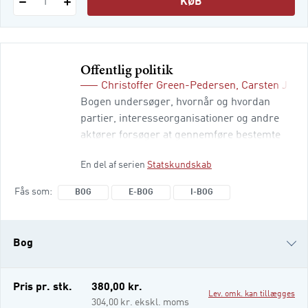
KØB
1
Offentlig politik
Christoffer Green-Pedersen
,
Carsten Jens
Bogen undersøger, hvornår og hvordan
partier, interesseorganisationer og andre
aktører forsøger at gennemføre bestemte
policies. At foretage gode analyser af
En del af serien
Statskundskab
offentlig politik kræver et solidt overblik
over eksisterende teorier, men også en
Fås som
BOG
E-BOG
I-BOG
forståelse for, at virkeligheden ikke altid
passer til de teoretiske forventninger.
Analyser af offentlig politik er et håndværk
Bog
– og det giver denne bog en introduktion til.
e-bog
Pris pr. stk.
380,00 kr.
Lev. omk. kan tillægges
i-bog
304,00 kr. ekskl. moms