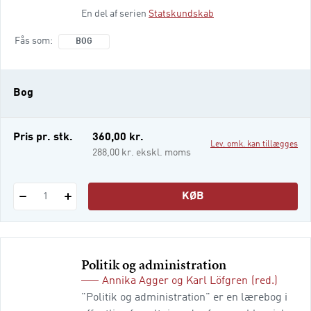
enighed om, at demokratiet er den bedste
En del af serien
Statskundskab
styreform. Men hvad er demokrati egentlig?
Hvordan har antallet af demokratier
Fås som
BOG
udviklet sig på verdensplan, og hvorledes
adskiller demokratier sig fra hinanden?
Hvorfor bliver nogle lande demokratiske,
Bog
mens andre har vanskeligt ved det? Hvilke
konsekvenser h
Pris pr. stk.
360,00 kr.
Lev. omk. kan tillægges
288,00 kr. ekskl. moms
KØB
1
Politik og administration
Annika Agger
og
Karl Löfgren
(red.)
"Politik og administration" er en lærebog i