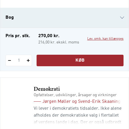
kulturel manifestation, der fortæller noget
om, hvilken slags samfund, vi har skabt, og
hvem vi er. Kriminalitet og straf er derfor
Bog
ikke kun et spørgsmål, der vedrører
strafferetten,
e-bog (epub3)
Pris pr. stk.
270,00 kr.
Lev. omk. kan tillægges
216,00 kr. ekskl. moms
KØB
1
Demokrati
Opfattelser, udviklinger, årsager og virkninger
Jørgen Møller
og
Svend-Erik Skaaning
Vi lever i demokratiets tidsalder. Ikke alene
afholdes der demokratiske valg i flertallet
af verdens lande i dag. Der er også udbredt