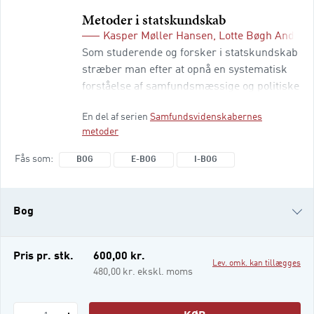
forfatter
Metoder i statskundskab
eller
Kasper Møller Hansen
,
Lotte Bøgh Anders
isbn
Som studerende og forsker i statskundskab
stræber man efter at opnå en systematisk
forståelse af samfundsmæssige og politiske
forhold. Kernen i dette arbejde er en
En del af serien
Samfundsvidenskabernes
metodisk stringent tilgang og en stærk
metoder
bevidsthed om metoder. I enhver
undersøgelse er det afgørende både at
Fås som
BOG
E-BOG
I-BOG
vælge en metode, der er velegnet til
forskningsspørgsmålet, og at reflektere
over, hvilke indsigter og konklusioner den
Bog
valgte metode kan føre til.
e-bog
Pris pr. stk.
600,00 kr.
Lev. omk. kan tillægges
i-bog
480,00 kr. ekskl. moms