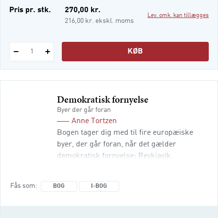
i-bog
Pris pr. stk.
270,00 kr.
Lev. omk. kan tillægges
Lydfiler
216,00 kr. ekskl. moms
KØB
1
Demokratisk fornyelse
Byer der går foran
Anne Tortzen
Bogen tager dig med til fire europæiske
byer, der går foran, når det gælder
demokratisk fornyelse: Reykjavik,
Amsterdam, Glasgow og Barcelona. Hvorfor
gik de i gang? Hvilke metoder har de
Fås som
BOG
I-BOG
benyttet? Og hvilke erfaringer har de gjort
sig? Borgersamlinger, borgerbudgetter og
samskabende processer. Det er nogle af de