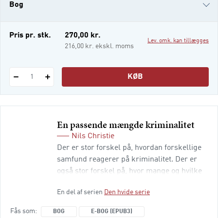
Bog
nye metoder, byer og lokalsamfund i disse
år griber til for at udvikle det lokale
demokrati og give b
i-bog
Pris pr. stk.
270,00 kr.
Lev. omk. kan tillægges
216,00 kr. ekskl. moms
KØB
1
En passende mængde kriminalitet
Nils Christie
Der er stor forskel på, hvordan forskellige
samfund reagerer på kriminalitet. Der er
også stor forskel på, hvor mange og hvilke
uønskede handlinger, der rubriceres som
En del af serien
Den hvide serie
kriminalitet, og hvilke der opfattes som
afvigelse. Straffenes type og omfang er en
Fås som
BOG
E-BOG (EPUB3)