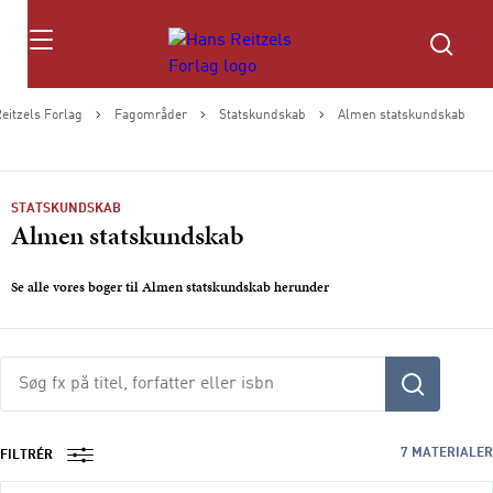
Søg
eitzels Forlag
Fagområder
Statskundskab
Almen statskundskab
STATSKUNDSKAB
Almen statskundskab
Se alle vores bøger til Almen statskundskab herunder
Søg
fx
på
titel,
7
MATERIALER
FILTRÉR
fag,