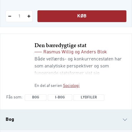
KØB
1
Den bæredygtige stat
Rasmus Willig
og
Anders Blok
Både velfærds- og konkurrencestaten har
som analytiske perspektiver og som
fungerende statsformer vist sig
utilstrækkelige, når det drejer sig om at
En del af serien
Sociologi
handle på klima- og biodiversitetskriserne.
De to ideologisk konkurrerende
Fås som
BOG
I-BOG
LYDFILER
statsformer, der både fylder i den offentlige
debat og er på pensumlisterne på alle
landets læreanstalter, hverken handler
Bog
eller svarer på de enorme kriser, men er
tværtimod med til at forværre