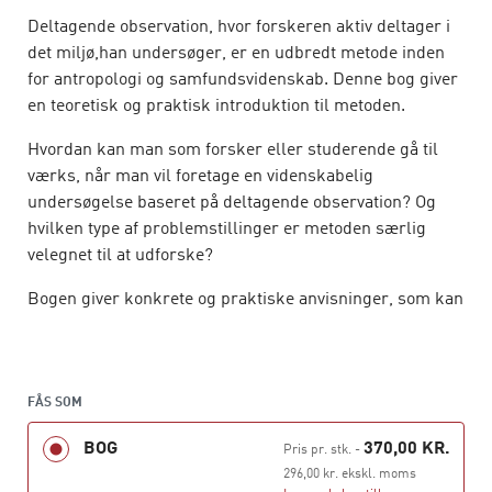
Deltagende observation, hvor forskeren aktiv deltager i
det miljø,han undersøger, er en udbredt metode inden
for antropologi og samfundsvidenskab. Denne bog giver
en teoretisk og praktisk introduktion til metoden.
Hvordan kan man som forsker eller studerende gå til
værks, når man vil foretage en videnskabelig
undersøgelse baseret på deltagende observation? Og
hvilken type af problemstillinger er metoden særlig
velegnet til at udforske?
Bogen giver konkrete og praktiske anvisninger, som kan
være nyttige for såvel den erfarne som den uprøvede
feltforsker, ligesom denne metodes centrale faldgruber
diskuteres.
FÅS SOM
Ud over at beskrive og diskutere deltagende observation
BOG
370,00 KR.
som en konkret samfundsvidenskabelig metode,
Pris pr. stk.
-
forankrer bogen metoden i en bestemt
296,00 kr. ekskl. moms