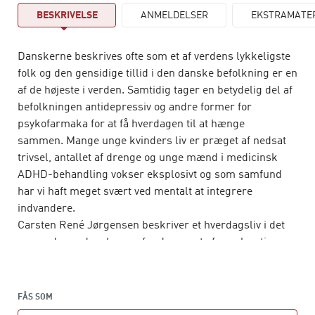
BESKRIVELSE
ANMELDELSER
EKSTRAMATE
Danskerne beskrives ofte som et af verdens lykkeligste
folk og den gensidige tillid i den danske befolkning er en
af de højeste i verden. Samtidig tager en betydelig del af
befolkningen antidepressiv og andre former for
psykofarmaka for at få hverdagen til at hænge
sammen. Mange unge kvinders liv er præget af nedsat
trivsel, antallet af drenge og unge mænd i medicinsk
ADHD-behandling vokser eksplosivt og som samfund
har vi haft meget svært ved mentalt at integrere
indvandere.
Carsten René Jørgensen beskriver et hverdagsliv i det
senmoderne danske samfund præget af acceleration,
urealistiske og heroiske jeg-idealer samt en forventning
om, at alle fungerer som autonome individer – et
hverdagsliv hvor ganske mange bliver overbelastede.
FÅS SOM
Den enkeltes evne til at klare sig selv overvurderes og