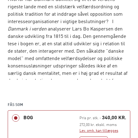
rigeste lande med en slidstærk velfærdsordning og
politisk tradition for at inddrage såvel opposition som
interesseorganisationer i vigtige beslutninger? I
Danmark i verden
analyserer Lars Bo Kaspersen den
danske udvikling fra 1815 til i dag. Den gennemgående
tese i bogen er, at en stat altid udvikler sig i relation til
de stater, den interagerer med. Den såkaldte ”danske
model” med omfattende velfærdsydelser og politiske
konsensusløsninger udspringer således ikke af en
særlig dansk mentalitet, men er i høj grad et resultat af
de eksistensbetingelser, omverdenen har skabt for
Danmark, og de interne ressourcer, disse ydre
betingelser er blevet mødt med. Igennem bogen sættes
der fokus på en række hændelser, der har rystet
FÅS SOM
Danmark og givet anledning til grundlæggende
BOG
340,00 KR.
forandringer: Krisen i 1864, hvor den danske stat stod i
Pris pr. stk.
-
fare for at blive opløst. De to verdenskrige og Den kolde
272,00 kr. ekskl. moms
Lev. omk. kan tillægges
krig, hvor Danmark som småstat var tvunget til at