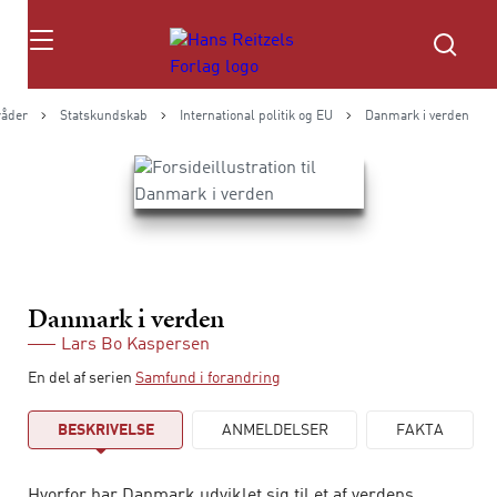
Søg
åder
Statskundskab
International politik og EU
Danmark i verden
Danmark i verden
Lars Bo Kaspersen
En del af serien
Samfund i forandring
BESKRIVELSE
ANMELDELSER
FAKTA
Hvorfor har Danmark udviklet sig til et af verdens