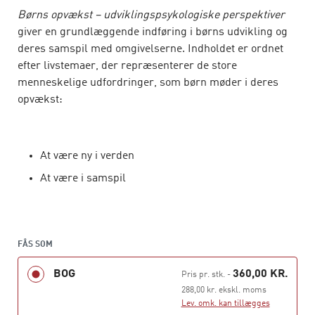
Børns opvækst – udviklingspsykologiske perspektiver
giver en grundlæggende indføring i børns udvikling og
deres samspil med omgivelserne. Indholdet er ordnet
efter livstemaer, der repræsenterer de store
menneskelige udfordringer, som børn møder i deres
opvækst:
At være ny i verden
At være i samspil
At forstå sig selv som sig selv
At forstå omverdenen
FÅS SOM
BOG
360,00 KR.
Pris pr. stk.
-
288,00 kr. ekskl. moms
Lev. omk. kan tillægges
De aktuelle livstemaer behandles tilbundsgående og