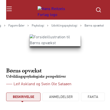
Søg
g
Fagområder
Psykologi
Udviklingspsykologi
Børns opvækst
Børns opvækst
Udviklingspsykologiske perspektiver
Leif Askland
og
Svein Ole Sataøen
BESKRIVELSE
ANMELDELSER
FAKTA