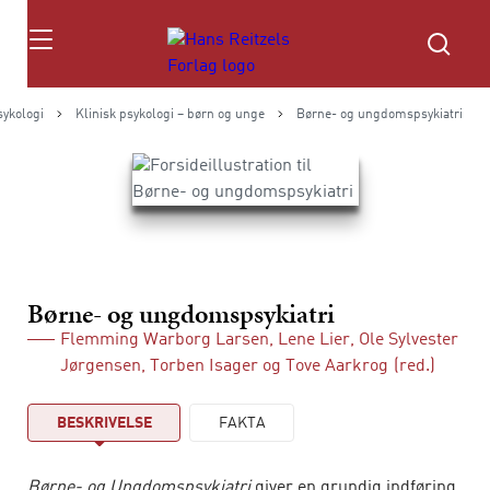
Søg
sykologi
Klinisk psykologi – børn og unge
Børne- og ungdomspsykiatri
Børne- og ungdomspsykiatri
Flemming Warborg Larsen
,
Lene Lier
,
Ole Sylvester
Jørgensen
,
Torben Isager
og
Tove Aarkrog
(red.)
BESKRIVELSE
FAKTA
Børne- og Ungdomspsykiatri
giver en grundig indføring