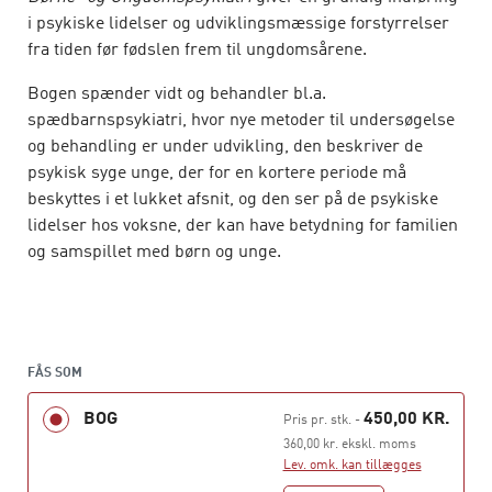
i psykiske lidelser og udviklingsmæssige forstyrrelser
fra tiden før fødslen frem til ungdomsårene.
Bogen spænder vidt og behandler bl.a.
spædbarnspsykiatri, hvor nye metoder til undersøgelse
og behandling er under udvikling, den beskriver de
psykisk syge unge, der for en kortere periode må
beskyttes i et lukket afsnit, og den ser på de psykiske
lidelser hos voksne, der kan have betydning for familien
og samspillet med børn og unge.
Der er lagt vægt på at beskrive både kontinuitet og
manglende kontinuitet for psykiske lidelser fra barndom
og ungdomsår til voksenalder baseret på såvel klinisk
erfaring som teoretisk indsigt. Det gennemgående tema
FÅS SOM
i bogen er udvikling: Hvilke ligheder og forskelle ser
BOG
450,00 KR.
Pris pr. stk.
-
man mellem normal og patologisk udvikling?
360,00 kr. ekskl. moms
Lev. omk. kan tillægges
Børne- og ungdomspsykiatri
afspejler den intense