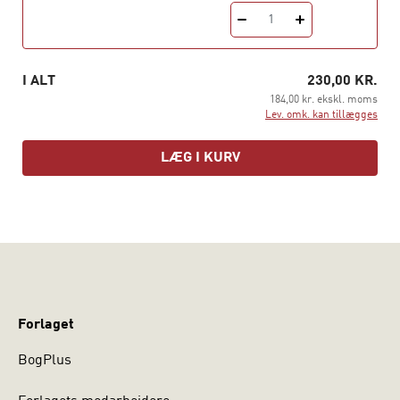
psykologer.
1
I ALT
230,00 KR.
184,00 kr. ekskl. moms
Lev. omk. kan tillægges
LÆG I KURV
Forlaget
BogPlus