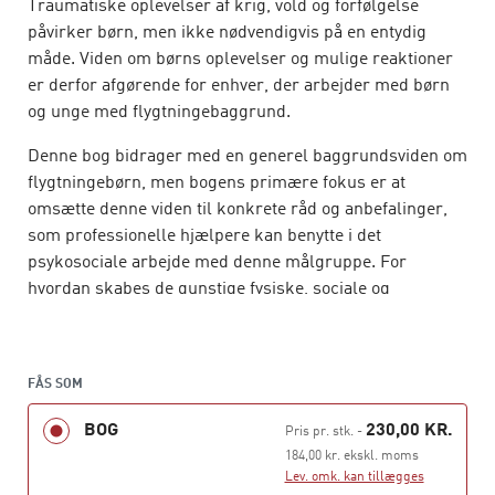
Traumatiske oplevelser af krig, vold og forfølgelse
påvirker børn, men ikke nødvendigvis på en entydig
måde. Viden om børns oplevelser og mulige reaktioner
er derfor afgørende for enhver, der arbejder med børn
og unge med flygtningebaggrund.
Denne bog bidrager med en generel baggrundsviden om
flygtningebørn, men bogens primære fokus er at
omsætte denne viden til konkrete råd og anbefalinger,
som professionelle hjælpere kan benytte i det
psykosociale arbejde med denne målgruppe. For
hvordan skabes de gunstige fysiske, sociale og
emotionelle rammer, som sikrer at barnet til trods for
de tidligere traumatiske oplevelser, udvikler sig og får
et godt liv?
FÅS SOM
Bogen henvender sig til fagpersoner, som i deres
BOG
230,00 KR.
Pris pr. stk.
-
professionelle virke har berøring med børn, unge og
184,00 kr. ekskl. moms
familier med flygtningebaggrund. Det gælder især
Lev. omk. kan tillægges
lærere, pædagoger, socialrådgivere, sagsbehandlere og