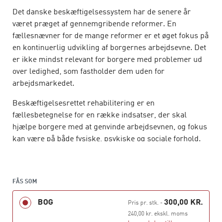
Det danske beskæftigelsessystem har de senere år
været præget af gennemgribende reformer. En
fællesnævner for de mange reformer er et øget fokus på
en kontinuerlig udvikling af borgernes arbejdsevne. Det
er ikke mindst relevant for borgere med problemer ud
over ledighed, som fastholder dem uden for
arbejdsmarkedet.
Beskæftigelsesrettet rehabilitering er en
fællesbetegnelse for en række indsatser, der skal
hjælpe borgere med at genvinde arbejdsevnen, og fokus
kan være på både fysiske, psykiske og sociale forhold.
Det stiller nye krav til professionelle på området, hvor
etablering af rehabiliteringsteam i kommunerne skaber
nye arbejdsformer, og velfungerende tværprofessionelt
FÅS SOM
samarbejde kræver metodeunderstøttelse.
BOG
300,00 KR.
Pris pr. stk.
-
Denne bog præsenterer lovgivningen og strukturen på
240,00 kr. ekskl. moms
området og giver en række værktøjer, som kan bruges i