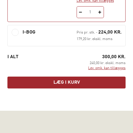
Lev. omk. kan tillægges
praksis. Den henvender sig til professionelle på
beskæftigelsesområdet og studerende på uddannelser,
1
der kvalificerer til arbejdet med de mest udfordrede
ledige.
I-BOG
224,00 KR.
Pris pr. stk.
-
179,20 kr. ekskl. moms
I ALT
300,00 KR.
240,00 kr. ekskl. moms
Lev. omk. kan tillægges
LÆG I KURV