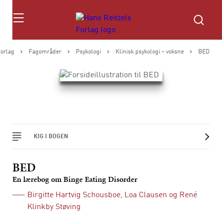
Søg
Forlag
Fagområder
Psykologi
Klinisk psykologi – voksne
BED
KIG I BOGEN
BED
En lærebog om Binge Eating Disorder
Birgitte Hartvig Schousboe
,
Loa Clausen
og
René
Klinkby Støving