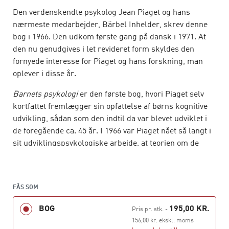
Den verdenskendte psykolog Jean Piaget og hans
nærmeste medarbejder, Bärbel Inhelder, skrev denne
bog i 1966. Den udkom første gang på dansk i 1971. At
den nu genudgives i let revideret form skyldes den
fornyede interesse for Piaget og hans forskning, man
oplever i disse år.
Barnets psykologi
er den første bog, hvori Piaget selv
kortfattet fremlægger sin opfattelse af børns kognitive
udvikling, sådan som den indtil da var blevet udviklet i
de foregående ca. 45 år. I 1966 var Piaget nået så langt i
sit udviklingspsykologiske arbejde, at teorien om de
operative stadier var på plads. Også en række af de
begreber, man plejer at forbinde med Piaget, f.eks.
assimilation og akkomodation, omtales i bogen. Piagets
FÅS SOM
udgangspunkt var biologisk, men han og Bärbel
Inhelder overså ikke, at sociale og miljømæssige
BOG
195,00 KR.
Pris pr. stk.
-
faktorer har væsentlig betydning for barnets udvikling.
156,00 kr. ekskl. moms