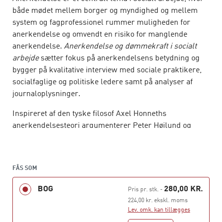
både mødet mellem borger og myndighed og mellem
system og fagprofessionel rummer muligheden for
anerkendelse og omvendt en risiko for manglende
anerkendelse.
Anerkendelse og dømmekraft i socialt
arbejde
sætter fokus på anerkendelsens betydning og
bygger på kvalitative interview med sociale praktikere,
socialfaglige og politiske ledere samt på analyser af
journaloplysninger.
Inspireret af den tyske filosof Axel Honneths
anerkendelsesteori argumenterer Peter Høilund og
Søren Juul for, at anerkendelse bør være et normativt
ideal for praktisk socialt arbejde. Samtidig viser de, at
idealet er langt fra de sociale realiteter, og at
FÅS SOM
dømmekraften i institutionerne og i det konkrete møde
mellem system og borger ofte har begrænset sans for
BOG
280,00 KR.
Pris pr. stk.
-
anerkendelsens betydning.
224,00 kr. ekskl. moms
Lev. omk. kan tillægges
Siden udgivelsen af første udgave i 2005 er bogen blevet