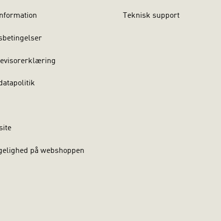
nformation
Teknisk support
sbetingelser
evisorerklæring
atapolitik
site
gelighed på webshoppen