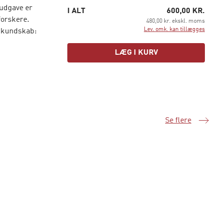
udgave er
I ALT
600,00 KR.
forskere.
480,00 kr. ekskl. moms
Lev. omk. kan tillægges
tskundskab:
LÆG I KURV
g eksempler,
Se flere
Samme serie
orskellige
skundskab