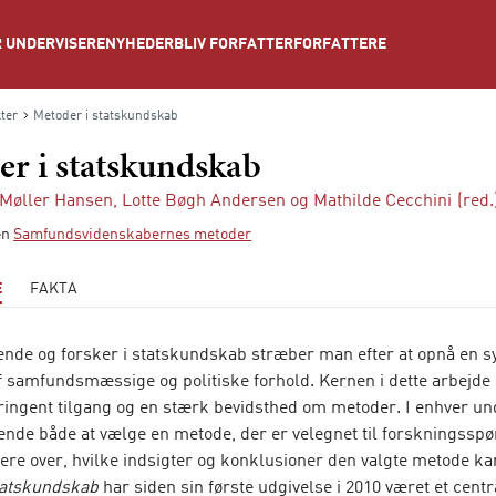
NYHEDER
BLIV FORFATTER
FORFATTERE
 UNDERVISERE
ter
Metoder i statskundskab
r i statskundskab
 Møller Hansen
,
Lotte Bøgh Andersen
og
Mathilde Cecchini
(red.
ien
Samfundsvidenskabernes metoder
E
FAKTA
nde og forsker i statskundskab stræber man efter at opnå en s
af samfundsmæssige og politiske forhold. Kernen i dette arbejde 
ringent tilgang og en stærk bevidsthed om metoder. I enhver u
rende både at vælge en metode, der er velegnet til forskningssp
tere over, hvilke indsigter og konklusioner den valgte metode kan 
tatskundskab
har siden sin første udgivelse i 2010 været et centr