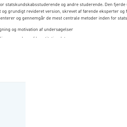
or statskundskabsstuderende og andre studerende. Den fjerde 
 og grundigt revideret version, skrevet af førende eksperter og 
nterer og gennemgår de mest centrale metoder inden for sta
ning og motivation af undersøgelser
ing og analyse af kvantitative data
ing og analyse af kvalitative data
tion af metoder og formidling
ige metoder præsenteres med henvisning til konkrete studier o
levet anvendt. Derudover diskuterer bogen, hvilke indsigter de f
føre til, og hvordan man bedst formidler sine resultater.
erne
er Hansen er professor ved Københavns Universitet, Institut for
kab
Andersen er professor ved Aarhus Universitet, Institut for Stat