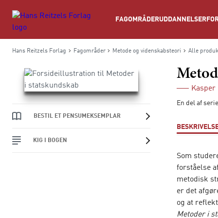
Søg
FAGOMRÅDER
UDDANNELSER
FOR
Hans Reitzels Forlag
Fagområder
Metode og videnskabsteori
Alle produk
Metode
Kasper
En del af ser
BESTIL ET PENSUMEKSEMPLAR
BESKRIVELS
KIG I BOGEN
Som studere
forståelse 
metodisk st
er det afgø
og at reflek
Metoder i s