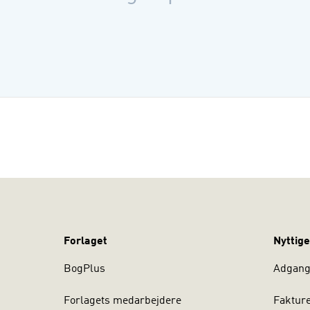
Mathilde Cec
Forlaget
Nyttige
BogPlus
Adgang 
Forlagets medarbejdere
Faktur