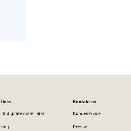
chini er lektor ved Syddansk Universitet, Institut for Statskun
 links
Kontakt os
til digitale materialer
Kundeservice
ering
Presse