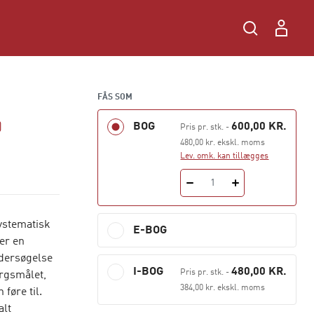
FÅS SOM
BOG
600,00 KR.
)
Pris pr. stk.
-
480,00 kr. ekskl. moms
Lev. omk. kan tillægges
1
ystematisk
E-BOG
er en
ndersøgelse
I-BOG
480,00 KR.
Pris pr. stk.
-
ørgsmålet,
384,00 kr. ekskl. moms
føre til.
alt