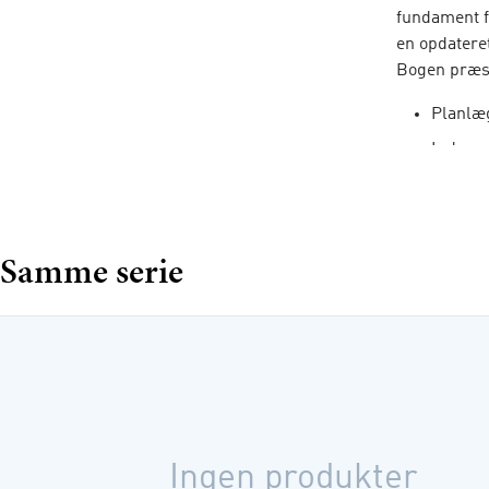
fundament f
en opdateret
Bogen præse
Planlæg
Indsaml
Indsaml
Kombina
Samme serie
De forskell
hvor de er b
metoder kan 
Om forfatt
Kasper Møll
Statskunds
Ingen produkter
Lotte Bøgh 