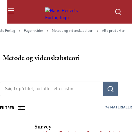
Søg
els Forlag
Fagområder
Metode og videnskabsteori
Alle produkter
Metode og videnskabsteori
Søg
fx
på
titel,
74
MATERIALER
FILTRÉR
fag,
forfatter
Survey
eller