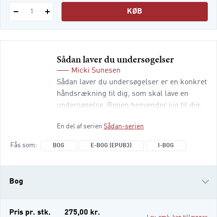
KØB
1
Sådan laver du undersøgelser
Micki Sunesen
Sådan laver du undersøgelser er en konkret
håndsrækning til dig, som skal lave en
undersøgelse. Bogen henvender sig til dig,
der studerer på en professionsuddannelse
En del af serien
Sådan-serien
eller skal gennemføre undersøgelser som
led i dit arbejde. Bogen har til formål at
Fås som
BOG
E-BOG (EPUB3)
I-BOG
inspirere til og give konkrete bud på,
hvordan undersøgelser kan gribes an i
praksis fra start til slut. Bogens første fem
Bog
kapitler handler om sel
e-bog (epub3)
Pris pr. stk.
275,00 kr.