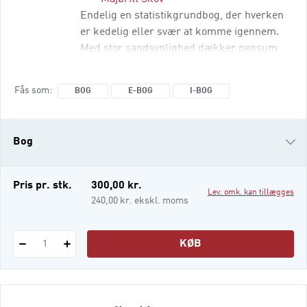
Endelig en statistikgrundbog, der hverken
er kedelig eller svær at komme igennem.
Med stor sandsynlighed dækker pensum
for grundlæggende statistik på de fleste
videregående uddannelser og er særligt
Fås som
BOG
E-BOG
I-BOG
skrevet til merkantile
erhvervsakademiuddannelser. Med stor
sandsynlighed fokuserer på statistikkens
Bog
formål og anvendelse – både på studiet og i
hverdagen. Du får gode eksempl
e-bog
Pris pr. stk.
300,00 kr.
Lev. omk. kan tillægges
i-bog
240,00 kr. ekskl. moms
KØB
1