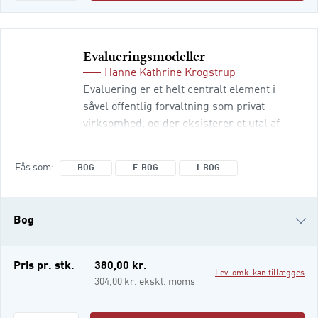
Evalueringsmodeller
Hanne Kathrine Krogstrup
Evaluering er et helt centralt element i
såvel offentlig forvaltning som privat
virksomhed, og der eksisterer et utal af
evalueringsmodeller. I denne informative og
fagligt velfunderede lærebog gennemgår
Fås som
BOG
E-BOG
I-BOG
Hanne Kathrine Krogstrup et stort udvalg af
disse modeller. Bogen beskriver, vurderer
og giver et overblik over en række
Bog
evalueringsperspektiver og -modeller: •
Klassisk effektevaluering
e-bog
Pris pr. stk.
380,00 kr.
Lev. omk. kan tillægges
i-bog
304,00 kr. ekskl. moms