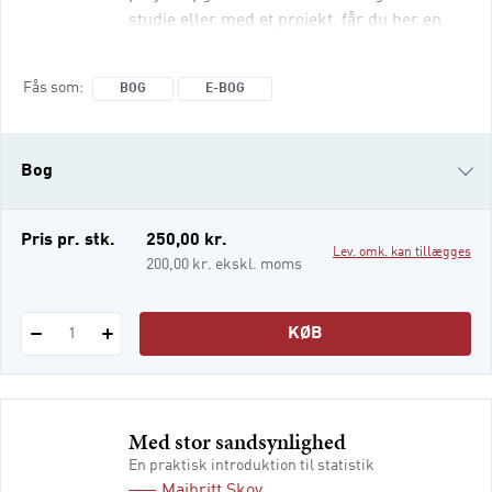
studie eller med et projekt, får du her en
række konkrete greb, der kan forbedre dit
projekt- og skrivearbejde her og nu. Du
Fås som
BOG
E-BOG
lærer, hvordan du: får struktur og overblik
over dit projekt ud fra en generel
projektmodel skriver en skarp og præcis
Bog
problemformulering
e-bog
Pris pr. stk.
250,00 kr.
Lev. omk. kan tillægges
200,00 kr. ekskl. moms
KØB
1
Med stor sandsynlighed
En praktisk introduktion til statistik
Majbritt Skov