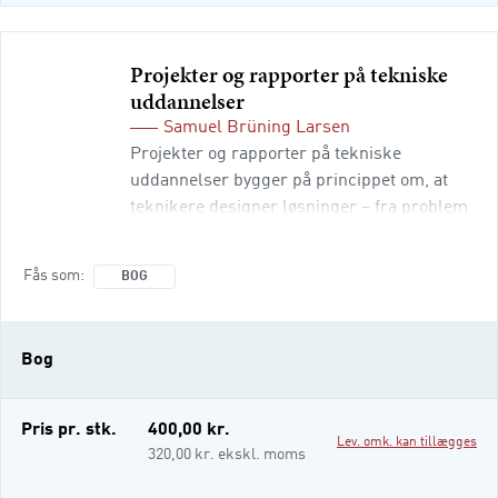
Projekter og rapporter på tekniske
uddannelser
Samuel Brüning Larsen
Projekter og rapporter på tekniske
uddannelser bygger på princippet om, at
teknikere designer løsninger – fra problem
og analyse til design og implementering.
Denne nye udgave er gennemgribende
Fås som
BOG
opdateret. Gennem alle kapitler fortæller
bogen hvordan du kan bruge generativ AI i
dit projektarbejde. For eksempel til at forstå
Bog
teori bedre, få feedback til dit arbejde,
genererer ideer og t
Pris pr. stk.
400,00 kr.
Lev. omk. kan tillægges
320,00 kr. ekskl. moms