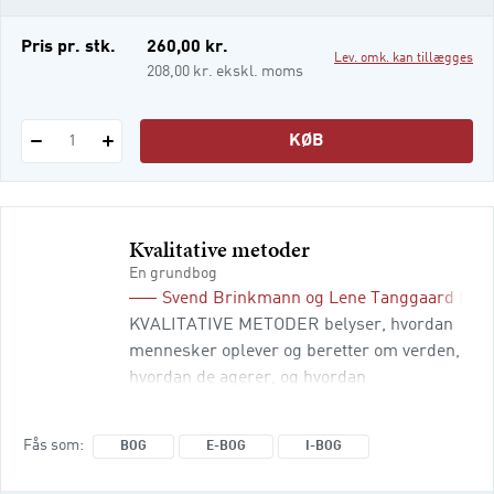
spændingsfeltet mellem teori,
videnskabsteori, institutionelle rammer og
e-bog (epub3)
Pris pr. stk.
260,00 kr.
Lev. omk. kan tillægges
pr
i-bog
208,00 kr. ekskl. moms
KØB
1
Kvalitative metoder
En grundbog
Svend Brinkmann
og
Lene Tanggaard Ped
KVALITATIVE METODER belyser, hvordan
mennesker oplever og beretter om verden,
hvordan de agerer, og hvordan
menneskelige fænomener fremtræder og
udvikler sig i komplekse sammenhænge. I
Fås som
BOG
E-BOG
I-BOG
denne 4. udgave er samtlige kapitler
reviderede og opdaterede, og indeholder