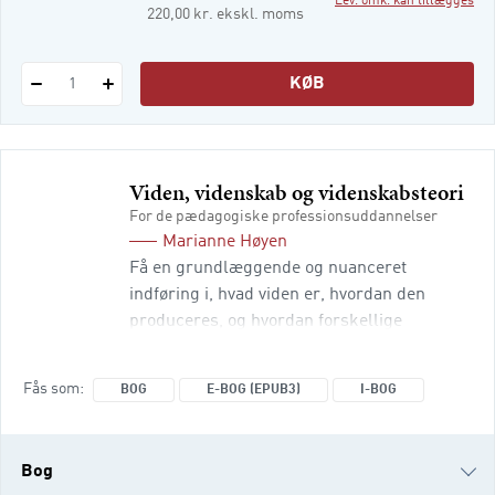
Lev. omk. kan tillægges
i-bog
220,00 kr. ekskl. moms
KØB
1
Viden, videnskab og videnskabsteori
For de pædagogiske professionsuddannelser
Marianne Høyen
Få en grundlæggende og nuanceret
indføring i, hvad viden er, hvordan den
produceres, og hvordan forskellige
videnskabsteoretiske perspektiver præger
pædagogisk praksis. Bogen er til
Fås som
BOG
E-BOG (EPUB3)
I-BOG
studerende og professionelle inden for
pædagogik, læreruddannelse og
beslægtede fag og fungerer som en
Bog
uundværlig guide til at navigere i