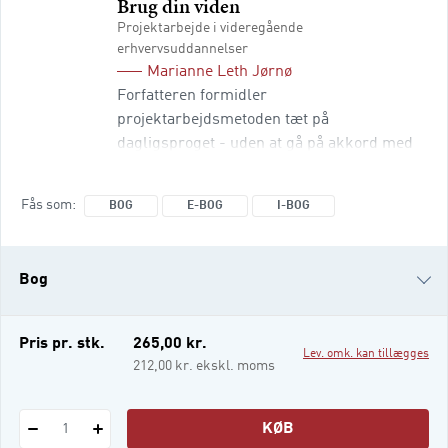
Brug din viden
Projektarbejde i videregående
erhvervsuddannelser
Marianne Leth Jørnø
Forfatteren formidler
projektarbejdsmetoden tæt på
dagligsproget - uden at gå på akkord med
fagligheden. Læseren får gode råd og kan
tjekke sin forståelse af projektarbejdets
Fås som
BOG
E-BOG
I-BOG
elementer. 2. udgaven af Brug din viden
fokuserer endnu skarpere end 1. udgaven
på projektarbejdet og er samtidig opdateret
Bog
og justeret på væsentlige punkter. Læseren
vil fortsat få svar på flg. spørgsmål:
Hvordan kommer j
e-bog
Pris pr. stk.
265,00 kr.
Lev. omk. kan tillægges
i-bog
212,00 kr. ekskl. moms
KØB
1