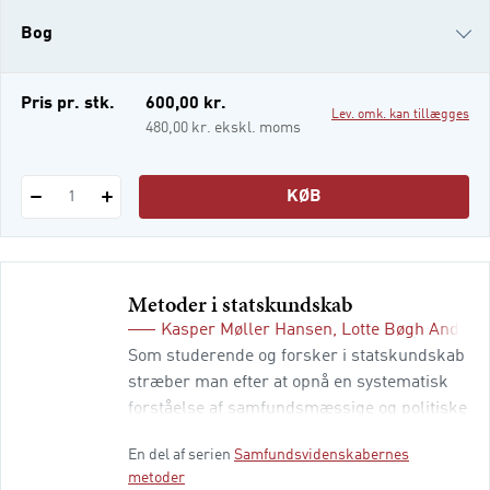
bl.a. nye kapitler om digital etnografi,
Bog
kvalitative forløbsstudier,
forandringsorienteret forskning, sensoriske
metoder, Arts-Based Research og
e-bog
Pris pr. stk.
600,00 kr.
Lev. omk. kan tillægges
feministisk inspireret metod
i-bog
480,00 kr. ekskl. moms
KØB
1
Metoder i statskundskab
Kasper Møller Hansen
,
Lotte Bøgh Anders
Som studerende og forsker i statskundskab
stræber man efter at opnå en systematisk
forståelse af samfundsmæssige og politiske
forhold. Kernen i dette arbejde er en
En del af serien
Samfundsvidenskabernes
metodisk stringent tilgang og en stærk
metoder
bevidsthed om metoder. I enhver