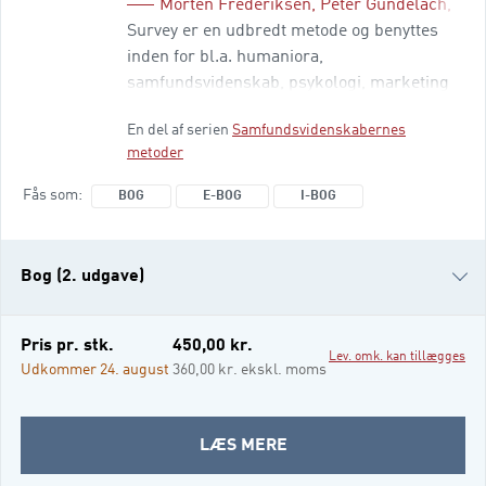
Morten Frederiksen
,
Peter Gundelach
,
Jon
isbn
Survey er en udbredt metode og benyttes
inden for bl.a. humaniora,
samfundsvidenskab, psykologi, marketing
og sundhedsforskning. Også uden for
En del af serien
Samfundsvidenskabernes
forskningsverdenen er der mange
metoder
organisationer som f.eks. konsulentfirmaer
og offentlige institutioner, der arbejder med
Fås som
BOG
E-BOG
I-BOG
surveys. Denne bog gennemgår alle
surveyarbejdets faser og giver en praktisk
indføring i design af undersøgelsen og
Bog (2. udgave)
Bog (1. udgave)
Pris pr. stk.
450,00 kr.
Lev. omk. kan tillægges
e-bog
Udkommer 24. august
360,00 kr. ekskl. moms
i-bog
OM
LÆS MERE
SURVEY