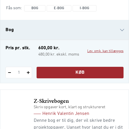
undersøgelse er det afgørende både at
Fås som
BOG
E-BOG
I-BOG
vælge en metode, der er velegnet til
forskningsspørgsmålet, og at reflektere
over, hvilke indsigter og konklusioner den
Bog
valgte metode kan føre til.
e-bog
Pris pr. stk.
600,00 kr.
Lev. omk. kan tillægges
i-bog
480,00 kr. ekskl. moms
KØB
1
Z-Skrivebogen
Skriv opgaver kort, klart og struktureret
Henrik Valentin Jensen
Denne bog er til dig, der vil skrive bedre
projektopgaver. Uanset hvor langt du er i dit