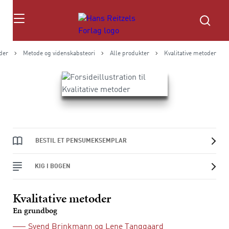
Søg
der
Metode og videnskabsteori
Alle produkter
Kvalitative metoder
BESTIL ET PENSUMEKSEMPLAR
KIG I BOGEN
Kvalitative metoder
En grundbog
Svend Brinkmann
og
Lene Tanggaard