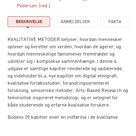
Pedersen
(red.)
BESKRIVELSE
ANMELDELSER
FAKTA
KVALITATIVE METODER belyser, hvordan mennesker
oplever og beretter om verden, hvordan de agerer, og
hvordan menneskelige fænomener fremtræder og
udvikler sig i komplekse sammenhænge. I denne 4.
udgave er samtlige kapitler reviderede og opdaterede,
og indeholder bl.a. nye kapitler om digital etnografi,
kvalitative forløbsstudier, forandringsorienteret
forskning, sensoriske metoder, Arts-Based Research og
feministisk inspireret metodologi, og er velegnet for
både studerende og erfarne kvalitative forskere.
Bogens 29 kapitler giver en indføring i de kvalitative
metoders teori, men lægger først og fremmest vægt på
konkret at beskrive den håndværksmæssige kunnen,