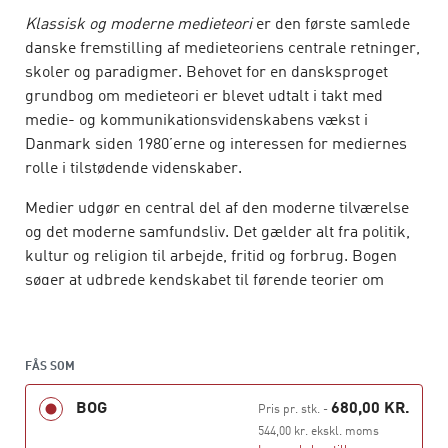
Klassisk og moderne medieteori
er den første samlede
danske fremstilling af medieteoriens centrale retninger,
skoler og paradigmer. Behovet for en dansksproget
grundbog om medieteori er blevet udtalt i takt med
medie- og kommunikationsvidenskabens vækst i
Danmark siden 1980’erne og interessen for mediernes
rolle i tilstødende videnskaber.
Medier udgør en central del af den moderne tilværelse
og det moderne samfundsliv. Det gælder alt fra politik,
kultur og religion til arbejde, fritid og forbrug. Bogen
søger at udbrede kendskabet til førende teorier om
medier og kommunikation. Desuden viser den, hvordan
vores medieteoretiske forståelse har ændret sig i takt
med forandringer i det medie- og
FÅS SOM
informationsteknologiske landskab.
BOG
680,00 KR.
Pris pr. stk.
-
Bogen tilbyder en historisk oversigt over medieteoriens
544,00 kr. ekskl. moms
fremkomst og udvikling. Tidsmæssigt griber bogen