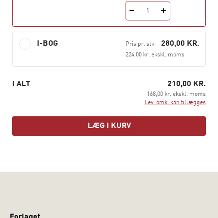
Det Tyrkiet der splitter – en politisk samtidsanalyse
er
1
Mathias Findalen Bickersteths første bog. Han er en
kendt debattør, uddannet historiker og har tilbragt en
stor del af sin opvækst og sit voksenliv i Tyrkiet.
I-BOG
280,00 KR.
Pris pr. stk.
-
224,00 kr. ekskl. moms
I ALT
210,00 KR.
168,00 kr. ekskl. moms
Lev. omk. kan tillægges
LÆG I KURV
Forlaget