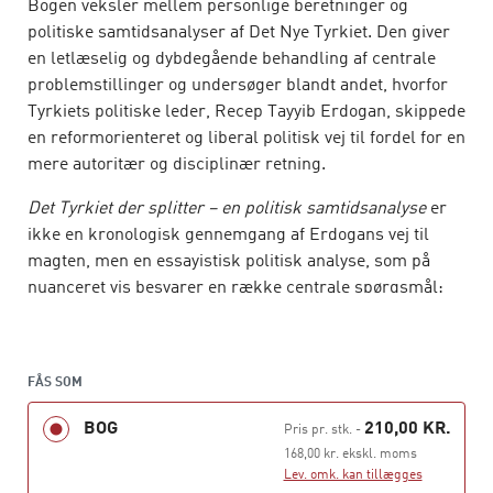
Bogen veksler mellem personlige beretninger og
politiske samtidsanalyser af Det Nye Tyrkiet. Den giver
en letlæselig og dybdegående behandling af centrale
problemstillinger og undersøger blandt andet, hvorfor
Tyrkiets politiske leder, Recep Tayyib Erdogan, skippede
en reformorienteret og liberal politisk vej til fordel for en
mere autoritær og disciplinær retning.
Det Tyrkiet der splitter – en politisk samtidsanalyse
er
ikke en kronologisk gennemgang af Erdogans vej til
magten, men en essayistisk politisk analyse, som på
nuanceret vis besvarer en række centrale spørgsmål:
Hvorfor kom Erdogan til magten? Hvordan sikrede han
sig så stor magt? Og hvorfor er denne magt nu så småt
begyndt at slå revner?
FÅS SOM
Bogen kan læses i sin helhed eller bruges som
BOG
210,00 KR.
Pris pr. stk.
-
opslagsværk af alle med interesse for Tyrkiets politiske
168,00 kr. ekskl. moms
samtid.
Lev. omk. kan tillægges