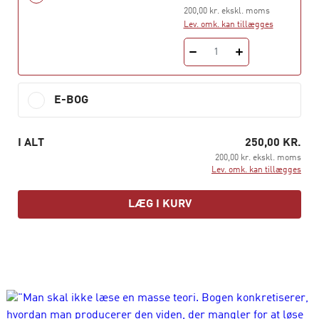
formidler din opgave, så dine budskaber står kort
200,00 kr. ekskl. moms
og klart.
Lev. omk. kan tillægges
Bogen er skrevet, så du ikke behøver at læse den fra
1
ende til anden, men kan Z-læse: zigzagge, zappe, zoome
– på nøjagtig samme måde, som når man skriver
projekter.
E-BOG
I ALT
250,00 KR.
200,00 kr. ekskl. moms
Lev. omk. kan tillægges
LÆG I KURV