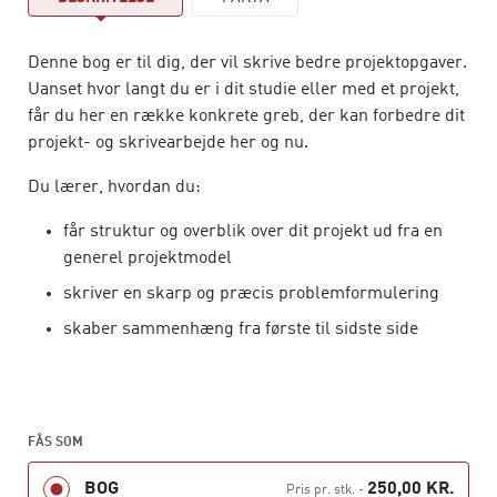
Denne bog er til dig, der vil skrive bedre projektopgaver.
Uanset hvor langt du er i dit studie eller med et projekt,
får du her en række konkrete greb, der kan forbedre dit
projekt- og skrivearbejde her og nu.
Du lærer, hvordan du:
får struktur og overblik over dit projekt ud fra en
generel projektmodel
skriver en skarp og præcis problemformulering
skaber sammenhæng fra første til sidste side
får det rigtige med, og får det vægtet rigtigt
præsenterer det væsentlige ved din empiri og
analyse
FÅS SOM
skriver en god indledning og konklusion
BOG
250,00 KR.
Pris pr. stk.
-