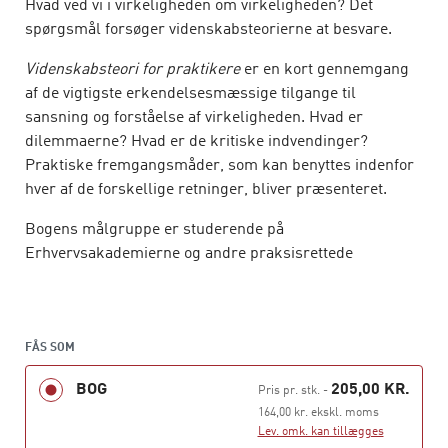
Hvad ved vi i virkeligheden om virkeligheden? Det
spørgsmål forsøger videnskabsteorierne at besvare.
Videnskabsteori for praktikere
er en kort gennemgang
af de vigtigste erkendelsesmæssige tilgange til
sansning og forståelse af virkeligheden. Hvad er
dilemmaerne? Hvad er de kritiske indvendinger?
Praktiske fremgangsmåder, som kan benyttes indenfor
hver af de forskellige retninger, bliver præsenteret.
Bogens målgruppe er studerende på
Erhvervsakademierne og andre praksisrettede
uddannelser.
FÅS SOM
BOG
205,00 KR.
Pris pr. stk.
-
164,00 kr. ekskl. moms
Lev. omk. kan tillægges