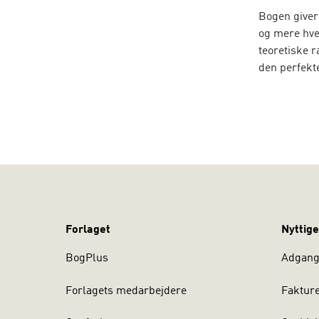
Bogen giver 
og mere hve
teoretiske 
den perfekte
endnu ikke 
der er inden
Denne 3. ud
struktur, så
videnskabel
anvendes, o
Forlaget
Nyttige
BogPlus
Adgang 
Forlagets medarbejdere
Faktur