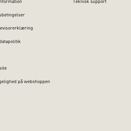
nformation
Teknisk support
sbetingelser
evisorerklæring
atapolitik
site
gelighed på webshoppen