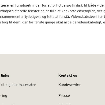
læseren forudsætninger for at forholde sig kritisk til både vid
rdagsrelaterede tekster og er fuld af konkrete eksempler, der 
ræsonnementer tydeligere og lette at forstå. Videnskabsteori for
 bog til dem, der for første gange skal arbejde videnskabeligt, 
har det fulde overblik over de forskellige hovedretninger og gr
 for videnskabsteori.
gave er revideret og omarbejdet. Den inkluderer nye kapitler og
 den nu består af en første del, der er er teoretisk og diskuterer
ige principper. Anden del giver eksempler på, hvordan principp
g tredje del er en sammenfatning, der binder de to første dele
 links
Kontakt os
til digitale materialer
Kundeservice
ering
Presse