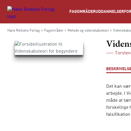
Søg
FAGOMRÅDER
UDDANNELSER
FOR
Hans Reitzels Forlag
Fagområder
Metode og videnskabsteori
Videnskabs
Videns
Torsten
BESKRIVELS
Det kan vær
arbejde. I V
måde at tæn
forskellige
falsifikatio