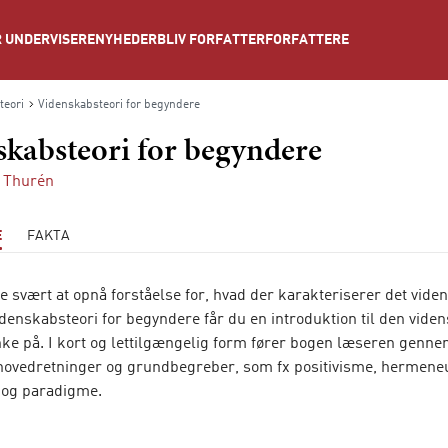
NYHEDER
BLIV FORFATTER
FORFATTERE
 UNDERVISERE
teori
Videnskabsteori for begyndere
kabsteori for begyndere
 Thurén
E
FAKTA
e svært at opnå forståelse for, hvad der karakteriserer det vide
idenskabsteori for begyndere får du en introduktion til den vide
ke på. I kort og lettilgængelig form fører bogen læseren genne
 hovedretninger og grundbegreber, som fx positivisme, hermeneu
n og paradigme.