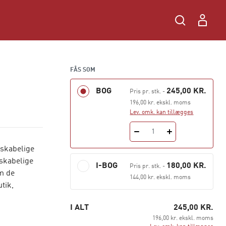
FÅS SOM
BOG
245,00 KR.
Pris pr. stk.
-
196,00 kr. ekskl. moms
Lev. omk. kan tillægges
1
nskabelige
nskabelige
I-BOG
180,00 KR.
Pris pr. stk.
-
m de
144,00 kr. ekskl. moms
tik,
I ALT
245,00 KR.
196,00 kr. ekskl. moms