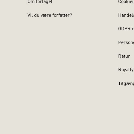
Om forlaget
Cookiei
Vil du være forfatter?
Handel
GDPR r
Persond
Retur
Royalty
Tilgæn