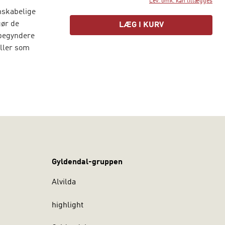
Lev. omk. kan tillægges
enskabelige
gør de
LÆG I KURV
 begyndere
eller som
undbegreber,
 en ny
erne
 sammen.
Gyldendal-gruppen
Alvilda
highlight