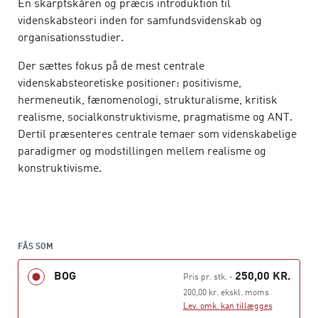
En skarptskåren og præcis introduktion til
videnskabsteori inden for samfundsvidenskab og
organisationsstudier.
Der sættes fokus på de mest centrale
videnskabsteoretiske positioner: positivisme,
hermeneutik, fænomenologi, strukturalisme, kritisk
realisme, socialkonstruktivisme, pragmatisme og ANT.
Dertil præsenteres centrale temaer som videnskabelige
paradigmer og modstillingen mellem realisme og
konstruktivisme.
Bogen har et praktisk sigte, og hvert kapitel afsluttes
med et eksempel på en analyse af en case, hvor det
præsenteres, hvilke spørgsmål, analyser og
konklusioner der vil være mulige og interessante set fra
FÅS SOM
det pågældende perspektiv. Den gennemgående pointe
BOG
250,00 KR.
Pris pr. stk.
-
er, at videnskabsteori ikke kun handler om, hvordan
200,00 kr. ekskl. moms
man i almindelighed tænker om viden og verden, men at
Lev. omk. kan tillægges
det også har en meget konkret betydning for, hvordan