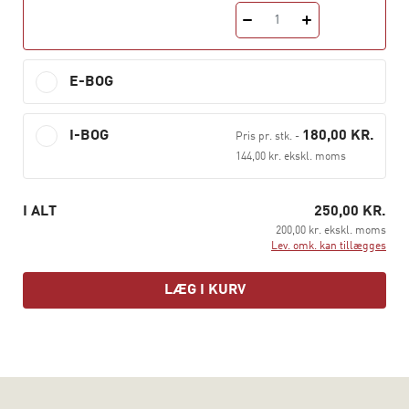
man arbejde i praksis.
1
Liv Egholm er lektor på Department of Business and
Politics, CBS.
E-BOG
I-BOG
180,00 KR.
Pris pr. stk.
-
144,00 kr. ekskl. moms
I ALT
250,00 KR.
200,00 kr. ekskl. moms
Lev. omk. kan tillægges
LÆG I KURV