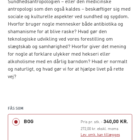
Sundhedsantropologien – eller den medicinske
antropologi som den også kaldes – beskæftiger sig med
sociale og kulturelle aspekter ved sundhed og sygdom.
Hvorfor bruger nogle mennesker både antibiotika og
shamanisme for at blive raske? Hvad gør den
teknologiske udvikling ved vores forestilling om
slægtskab og samhørighed? Hvorfor giver det mening
for nogle at forklare ulykker med hekseri eller
alkoholisme med en dårlig barndom? Hvad er normalt
og naturligt, og hvad gør vi for at hjælpe livet på rette
vej?
I
Sundhedens veje
undersøger bidragyderne blandt
andet sociale relationer og kulturelle værdier,
forestillinger om lidelse og velvære, forskellige
FÅS SOM
sundhedspolitikkers konsekvenser og betydningen af de
ressourcer, der er tilgængelige for folk, som søger
BOG
340,00 KR.
Pris pr. stk.
-
behandling.
272,00 kr. ekskl. moms
Lev. omk. kan tillægges
Bogen giver en indføring i centrale teorier og begreber