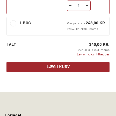
inden for sundhedsantropologien. Den bygger på både
1
klassiske tekster og nyere dansk forskning, og der
trækkes på empiriske eksempler fra hele verden, bl.a.
I-BOG
248,00 KR.
Pris pr. stk.
-
Brasilien, Uganda, USA, Vietnam og Danmark.
198,40 kr. ekskl. moms
Sundhedens veje
henvender sig til studerende og
undervisere inden for antropologi, etnologi og alle grene
I ALT
340,00 KR.
af sundhedsfagene – sygeplejersker, ergo- og
272,00 kr. ekskl. moms
fysioterapeuter, læger, jordemødre, tandlæger o.l.
Lev. omk. kan tillægges
LÆG I KURV
Forlaget