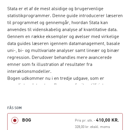
Stata er et af de mest alsidige og brugervenlige
statistikprogrammer. Denne guide introducerer læseren
til programmet og gennemgår, hvordan Stata kan
anvendes til videnskabelig analyse af kvantitative data.
Gennem en række eksempler og øvelser med virkelige
data guides læseren igennem datamanagement, basale
uni-, bi- og multivariate analyser samt lineær og binær
regression. Derudover behandles mere avancerede
emner som fx illustration af resultater fra
interaktionsmodeller.
Bogen udkommer nu i en tredje udgave, som er
grundigt opdateret, og flere nye afsnit er tilføjet om
blandt andet difference-in-differences-
estimation, balancetest og eksport af tabeller og
figurer.
FÅS SOM
Bogen er skrevet til studerende, der ikke tidligere har
BOG
410,00 KR.
Pris pr. stk.
-
arbejdet med statistiksoftware, og er således velegnet i
328,00 kr. ekskl. moms