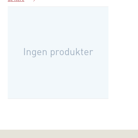
Samme serie
Stata også giver mulighed for"
– Søren Risbjerg Thomsen, professor i
statskundskab, Aarhus Universitet.
Ingen produkter
Til bogen hører en hjemmeside, hvor du bl.a. kan finde
øvelsesdatasæt, løsninger og supplerende materiale.