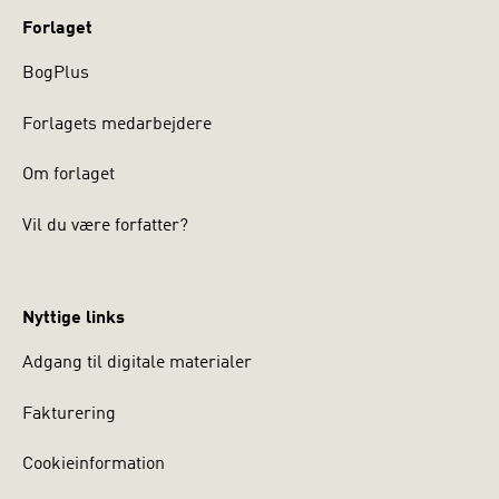
Steen Hjul Lybke (f. 1992) er dansk sociolog og ph.d.-
studerende ved Center for Videnskab og Tro,
Forlaget
Københavns Universitet. Han er derudover tilknyttet Max
BogPlus
Weber-centeret med Hartmut Rosa som vejleder
Forlagets medarbejdere
Om forlaget
Vil du være forfatter?
Nyttige links
Adgang til digitale materialer
Fakturering
Cookieinformation