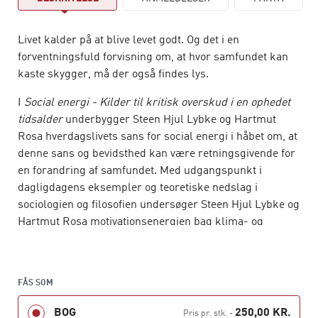
Livet kalder på at blive levet godt. Og det i en
forventningsfuld forvisning om, at hvor samfundet kan
kaste skygger, må der også findes lys.
I
Social energi - Kilder til kritisk overskud i en ophedet
tidsalder
underbygger Steen Hjul Lybke og Hartmut
Rosa hverdagslivets sans for social energi i håbet om, at
denne sans og bevidsthed kan være retningsgivende for
en forandring af samfundet. Med udgangspunkt i
dagligdagens eksempler og teoretiske nedslag i
sociologien og filosofien undersøger Steen Hjul Lybke og
Hartmut Rosa motivationsenergien bag klima- og
miljøhensyn og demokratisk dannelse og fremhæver
også betydningen af balancen mellem arbejdstid og
arbejdsopgaver.
FÅS SOM
De undersøger, hvordan den sociale energi kan præges
BOG
250,00 KR.
Pris pr. stk.
-